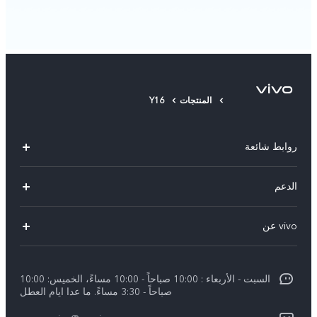
المنتجات
Y16
روابط شائعة
X300 Pro (New)
الدعم
X300 (New)
الاسئلة الشائعة
vivo عن
X200 FE (New)
مركز الخدمة
معلومات عن الشركة
V60
Funtouch OS
السبت - الأربعاء : 10:00 صباحاً - 10:00 مساءً، الخميس: 10:00
الأخبار
V60 Lite 5G
صباحاً - 3:30 مساءً. ما عدا ايام العطل
مصادقة IMEI
الإشعارات القانونية