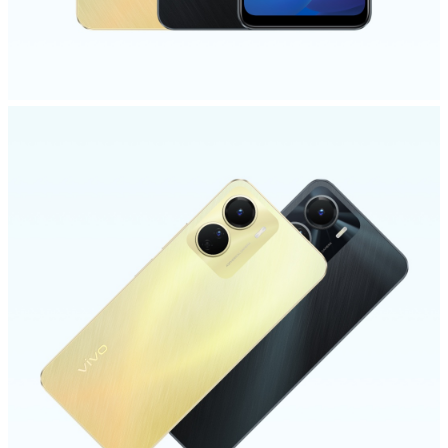
UAE(AR) | حدد البلد/المنطقة