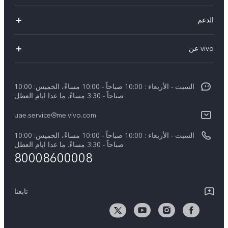
X300 Pro (New)
الدعم
X300 (New)
الاسئلة الشائعة
vivo عن
X200 FE (New)
مركز الخدمة
معلومات عن الشركة
V60
Funtouch OS
السبت - الأربعاء : 10:00 صباحاً - 10:00 مساءً، الخميس: 10:00
الأخبار
V60 Lite 5G
صباحاً - 3:30 مساءً. ما عدا ايام العطل
مصادقة IMEI
الإشعارات القانونية
uae.service@me.vivo.com
Y39 5G
اسعار قطع الغيار
نبذة عنا
السبت - الأربعاء : 10:00 صباحاً - 10:00 مساءً، الخميس: 10:00
Y04
تحديثات النظام
صباحاً - 3:30 مساءً. ما عدا ايام العطل
مركز الخصوصية لدى vivo
80008600008
كل الموديلات
تعلیمات الضمان
الاستدامة
بيان الخصوصية بشأن خدمة العملاء
تابعنا
الأخبار
تنزيل جداول LUT لاستعادة السجل