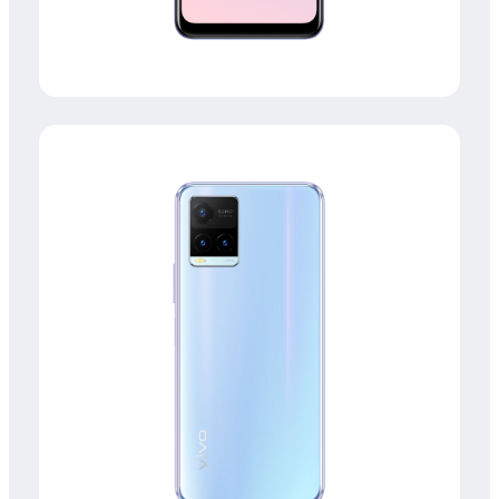
UAE(AR) | حدد البلد/المنطقة