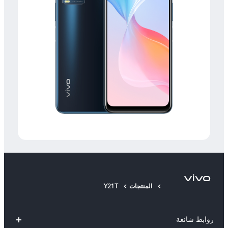
المنتجات
Y21T
روابط شائعة