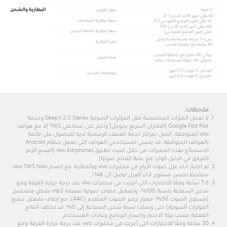
ملاحظات:
لا تعمل الميزات المخصصة مثل المؤثرات الصوتية DeepX 2.0 Stereo وخدمة
Google Fast Pair (الاقتران السريع بجوجل) واعثر على سماعتي TWS إلا مع هواتف
vivo المتوافقة. اتصل بمراكز خدمة العملاء الرسمية لدينا للحصول على قائمة
بالهواتف المتوافقة. قد يتسنى لمستخدمي الهواتف التي تعمل بنظام Android
الاستمتاع بهذه المميزات من خلال تثبيت تطبيق vivo Earphones (امسح الرمز
المُرفق في الدليل الوارد مع علبة المنتج ضوئيًا).
تم اختبار أداء عزل صوت الرياح في مختبرات vivo وبالمقارنة مع إصدار vivo TWS Neo،
ستلحظ تحسن مستوى أداء العزل ليصل إلى 148٪.
7.6 ساعة وفقًا للاختبارات التي أجريت في مختبرات vivo عند درجة حرارة الغرفة ومع
شحن السماعة بنسبة 100%، وتشغيل ملفات صوتية بصيغة mp3 بشكلٍ متسلسل
(مستوى الصوت 50%، معيار ترميز الصوت المتقدم (AAC)، مع إيقاف تشغيل جميع
المؤثرات الصوتية) حتى وصلت نسبة شحن السماعة إلى 0%. قد تختلف النتائج
الفعلية حسب بيئة الاختبار وإصدار البرنامج وعادات المستخدم.
30 ساعة وفقًا للاختبارات التي أجريت في مختبرات vivo عند درجة حرارة الغرفة ومع