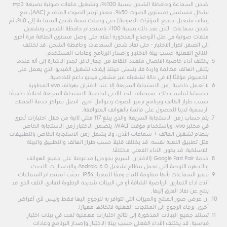
شحن السماعة وحافظة الشحن بنسبة 100%، وتشغيل ملفات صوتية بصيغة mp3
بشكلٍ متسلسل (مستوى الصوت 50%، معيار ترميز الصوت المتقدم (AAC)، مع
إيقاف تشغيل جميع المؤثرات الصوتية) حتى وصلت نسبة شحن السماعة إلى 0%، ثم
شحن سماعات الأذن بعد ذلك بنسبة 100٪ باستخدام حافظة الشحن، وتشغيل
ملفات صوتية في ظل الأوضاع المذكورة أعلاه حتى وصل مستوى الطاقة مرة أخرى
إلى الصفر. تكرار الاختبار - حتى نفاد شحن السماعات وحافظة الشحن. قد تختلف
النتائج الفعلية حسب بيئة الاختبار وإصدار البرنامج وعادات المستخدم.
يختلف أداء خاصية الاتصال متعدد النقاط من جهاز لآخر. تجدر الإشارة إلى أنه عندما
يتلقى الهاتف مكالمة واردة فلا يتسنى حينئذ إيقاف تشغيل الفيديو الذي يعمل على
الكمبيوتر مؤقتًا إلا في حالة تشغيله عبر مشغل فيديو داعم للخاصية.
لا تعمل خاصية زمن الاستجابة السريعة إلا عند الاقتران بهواتف vivo المطورة
خصيصًا لتناسب ذلك. سيختلف الحد الأدنى لخاصية الاستجابة السريعة اختلافًا طفيفًا
حسب طراز الهاتف وبرنامج ترميز الصوت وعوامل أخرى. اتصل بمراكز خدمة العملاء
الرسمية لدينا للحصول على قائمة بالهواتف المتوافقة.
يتم حساب زمن الاستجابة السريعة والذي يبلغ 117 مللي ثانية من خلال اختبارات تُجرى
في مختبر vivo، وباستخدام مؤقت WALT. يتضمن الاختبار زمن الاستجابة الخاص
بنظام تشغيل الهاتف + سماعات الأذن، ولا يشمل زمن الاستجابة الخاص بالتطبيقات
مثل تطبيق اللعبة نفسه. قد يختلف قليلاً حسب طراز الهاتف والتطبيق والبيئة
اللاسلكية. قد يكون الأداء الفعلي مختلفًا.
خدمة Google Fast Pair (الاقتران السريع بجوجل) مدعومة على جميع الهواتف
والأجهزة اللوحية التي تعمل بنظام تشغيل Android 6.0 والإصدارات الأحدث.
تتميز السماعات بأنها مقاومة للماء وفقًا للمعيار IP54. تجنّب استخدام السماعات
أثناء أداء التمارين الرياضية الشاقّة أو في البيئات شديدة الرطوبة لتفادي التلف الذي قد
ينتج عن نفاذ العرق إليها.
إن عرض صور المنتج والميزات التي تتوافر به للرجوع إليها فقط وليس لأي أغراض
أخرى. برجاء الرجوع إلى المنتجات الفعلية لاتخاذها معيارًا.
تستند جميع البيانات المذكورة إلى نتائج اختبارات معملية تمت في بيئات اختبارٍ
قياسية. قد يختلف الأداء الفعلي حسب بيئة الاختبار وإصدار البرنامج وعادات