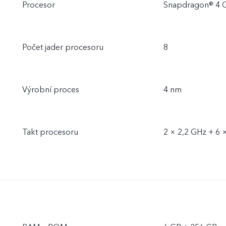
Procesor
Snapdragon® 4 
Počet jader procesoru
8
Výrobní proces
4 nm
Takt procesoru
2 × 2,2 GHz + 6 