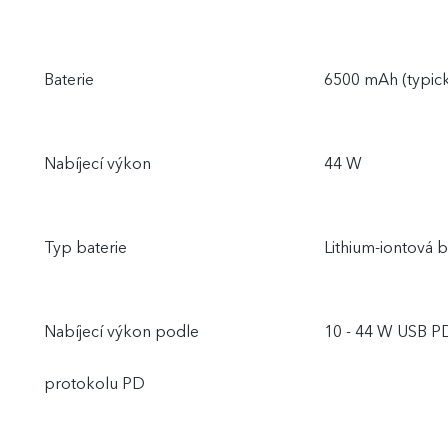
Baterie
6500 mAh (typic
Nabíjecí výkon
44 W
Typ baterie
Lithium-iontová b
Nabíjecí výkon podle
10 - 44 W USB P
protokolu PD