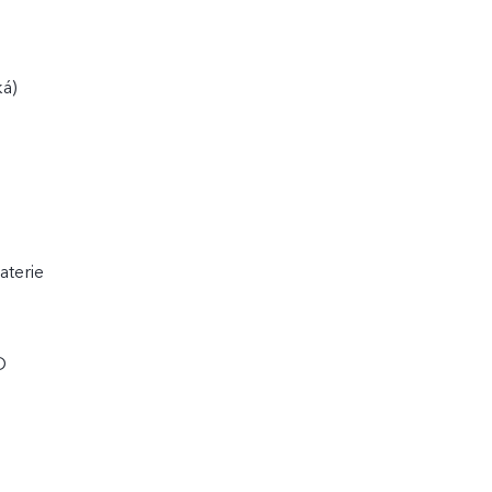
ká)
aterie
D