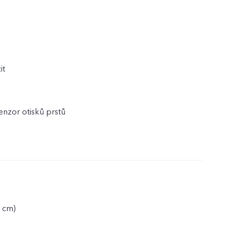
it
enzor otisků prstů
6 cm)