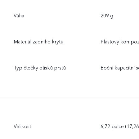
Váha
209 g
Materiál zadního krytu
Plastový kompoz
Typ čtečky otisků prstů
Boční kapacitní s
Velikost
6,72 palce (17,2