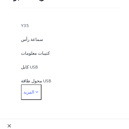
Y35
سماعة رأس
كتيبات معلومات
كابل USB
محول طاقة USB
المزيد
أداة إخراج البطاقات
حافظة الهاتف
غشاء حماية