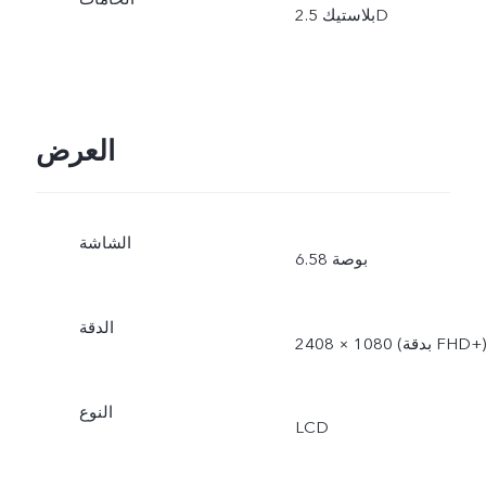
العرض
الشاشة
6.58 بوصة
الدقة
2408 × 1080 (بدقة ‎FHD+‏)
النوع
LCD