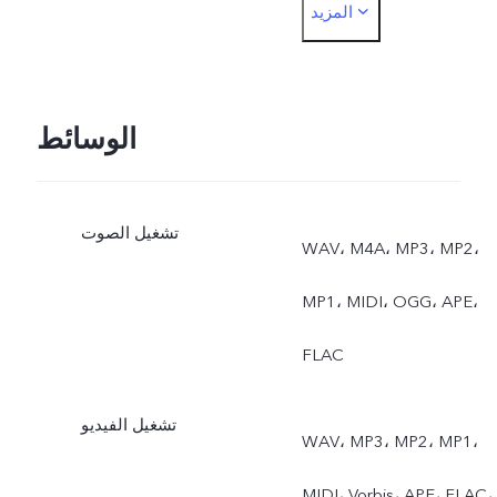
المزيد
التصوير الاحترافي،
لمستندات، التعرض المزدوج
الوسائط
تشغيل الصوت
WAV، M4A، MP3، MP2،
MP1، MIDI، OGG، APE،
FLAC
تشغيل الفيديو
WAV، MP3، MP2، MP1،
MIDI، Vorbis، APE، FLAC،