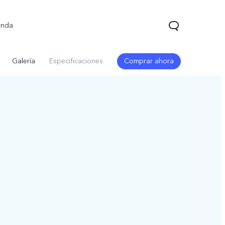
enda
Galería
Especificaciones
Comprar ahora
V70 FE
V70 Lite 5G
Y31 5G
nuevo
nuevo