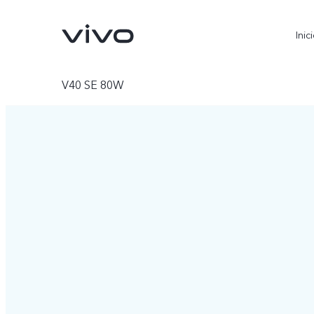
Inic
V40 SE 80W
X300 Ultra
X300 FE
nuevo
nuevo