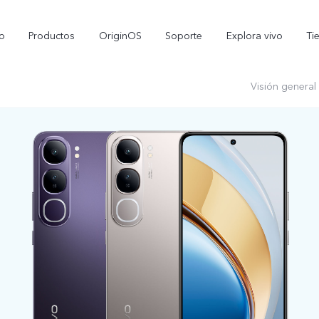
io
Productos
OriginOS
Soporte
Explora vivo
Ti
Visión general
X300 Pro
V70 5G
nuevo