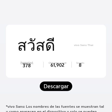
สวัสดี
vivo Sans Thai
Supported
Character count
Scripts
Languages
61,902
8
378
Descargar
*vivo Sans: Los nombres de las fuentes se muestran tal
y como aparecen en el dispositivo y solo se pueden