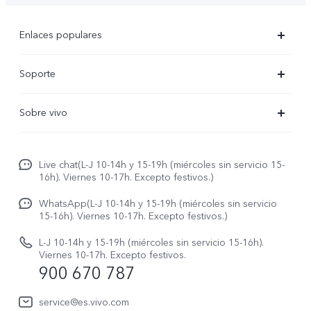
Enlaces populares
X300 Ultra
Soporte
X300 Pro
Preguntas frecuentes
Sobre vivo
X300
Centros de servicio
Noticias
X300 FE
Autenticación de IMEI
Live chat(L-J 10-14h y 15-19h (miércoles sin servicio 15-
Netiqueta vivo
V70 5G
16h). Viernes 10-17h. Excepto festivos.)
Gestión de reparaciones
Avisos legales
V70 FE
WhatsApp(L-J 10-14h y 15-19h (miércoles sin servicio
Manual de usuario
15-16h). Viernes 10-17h. Excepto festivos.)
Acerca de nosotros
V70 Lite 5G
Actualización de sistema
L-J 10-14h y 15-19h (miércoles sin servicio 15-16h).
Sostenibilidad
Viernes 10-17h. Excepto festivos.
Y31 5G
900 670 787
Actualizar registro
Centro de privacidad de vivo
Y21 5G
Instrucciones de Garantía
service@es.vivo.com