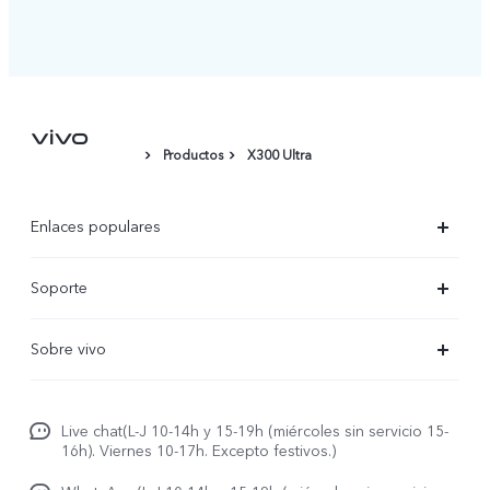
Productos
X300 Ultra
Enlaces populares
X300 Ultra
Soporte
X300 Pro
Preguntas frecuentes
Sobre vivo
X300
Centros de servicio
Noticias
X300 FE
Autenticación de IMEI
Live chat(L-J 10-14h y 15-19h (miércoles sin servicio 15-
Netiqueta vivo
V70 5G
16h). Viernes 10-17h. Excepto festivos.)
Gestión de reparaciones
Avisos legales