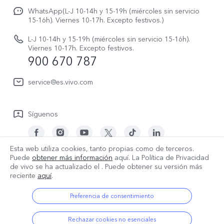
Avisos legales
V70 FE
WhatsApp(L-J 10-14h y 15-19h (miércoles sin servicio
Manual de usuario
15-16h). Viernes 10-17h. Excepto festivos.)
Acerca de nosotros
V70 Lite 5G
Actualización de sistema
L-J 10-14h y 15-19h (miércoles sin servicio 15-16h).
Sostenibilidad
Viernes 10-17h. Excepto festivos.
Y31 5G
900 670 787
Actualizar registro
Centro de privacidad de vivo
Y21 5G
Instrucciones de Garantía
service@es.vivo.com
Descargar LUT para restaurar el Log
Síguenos
Esta web utiliza cookies, tanto propias como de terceros.
Puede
obtener más información
aquí. La Política de Privacidad
España | Seleccione país/región
de vivo se ha actualizado el
. Puede obtener su versión más
reciente
aquí
.
Preferencia de consentimiento
© 2026 vivo Mobile Communication Co., Ltd. Todos los derechos
reservados.
Rechazar cookies no esenciales