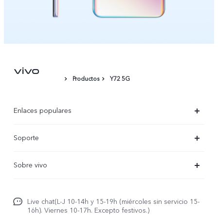
Productos
Y72 5G
Enlaces populares
X300 Ultra
Soporte
X300 Pro
Preguntas frecuentes
Sobre vivo
X300
Centros de servicio
Noticias
X300 FE
Autenticación de IMEI
Live chat(L-J 10-14h y 15-19h (miércoles sin servicio 15-
Netiqueta vivo
V70 5G
16h). Viernes 10-17h. Excepto festivos.)
Gestión de reparaciones