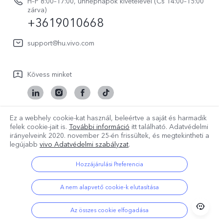
V70 FE
H–P 8:00–17:00, ünnepnapok kivételével (Cs 14:00–15:00
Vevőszolgálati adatvédelmi nyilatkozat
zárva)
vivo Személyes Adatok Védelme
+3619010668
Y31 5G
LUT-ok letöltése a Log helyreállításához
vivo Buds Air3
support@hu.vivo.com
Kövess minket
Ez a webhely cookie-kat használ, beleértve a saját és harmadik
Hungary | Válasszon országot/régiót
felek cookie-jait is.
További információ
itt található. Adatvédelmi
irányelveink
2020. november 25-én
frissültek, és megtekintheti a
legújabb
vivo Adatvédelmi szabályzat
.
Hozzájárulási Preferencia
Copyright © 2026 vivo Mobile Communication Co.,Ltd.Minden jog
fenntartva.
Adatvédelmi szabályzat
|
Cookie szabályozás
|
A nem alapvető cookie-k elutasítása
Adatvédelmi támogatás
|
A vivo adatokra vonatkozó irányelve
|
Cookie beállítások
Az összes cookie elfogadása