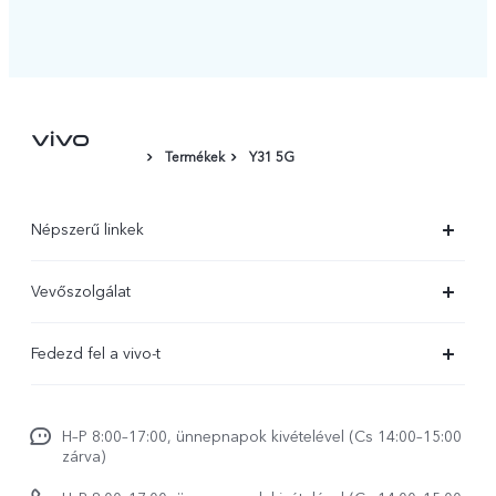
Termékek
Y31 5G
Népszerű linkek
X300 Ultra
Vevőszolgálat
X300 FE
Szolgáltató központ
Fedezd fel a vivo-t
X300 Pro
IMEI hitelesítés
Hírek
X300
Rendszerfrissítés
H–P 8:00–17:00, ünnepnapok kivételével (Cs 14:00–15:00
Jogi szabályozás
V70
zárva)
vivo Jótállási Politika
Rólunk