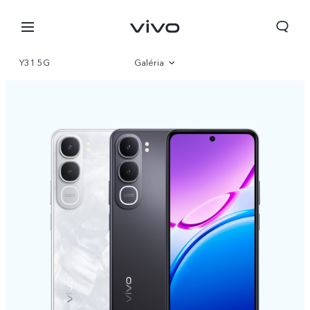
Y31 5G
Galéria
Áttekintés
Paraméter