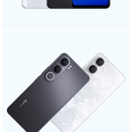
Hungary | Válasszon országot/régiót