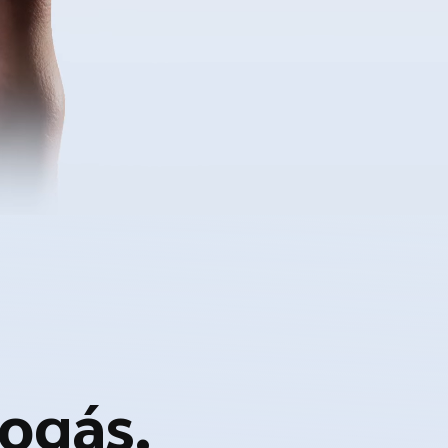
ogás.