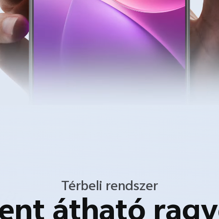
Térbeli rendszer
ent átható ragy