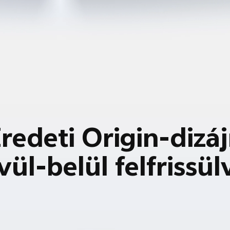
redeti Origin-dizá
vül-belül felfrissül