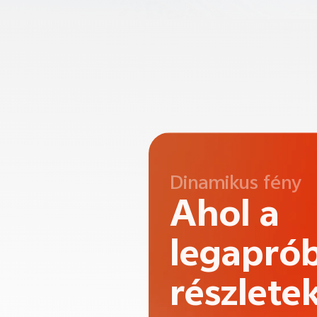
Áttetsző szín
Minden
részleté