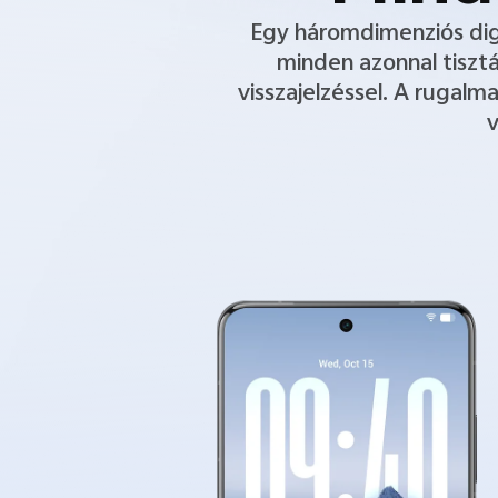
Egy háromdimenziós digi
minden azonnal tisztá
visszajelzéssel. A rugalma
v