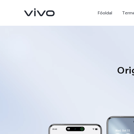
Főoldal
Term
Ori
X300 Ultra
X300 FE
új
új