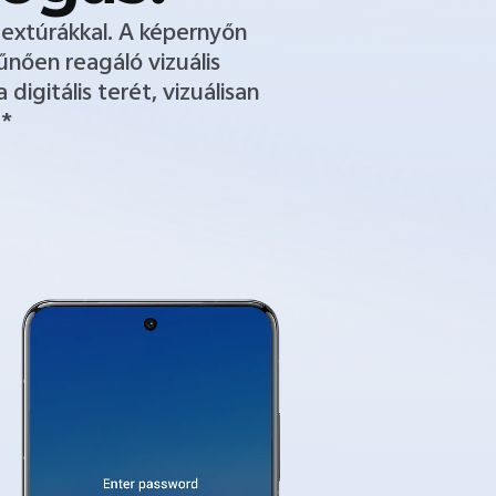
textúrákkal. A képernyőn
űnően reagáló vizuális
digitális terét, vizuálisan
.*