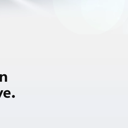
jn
ve.