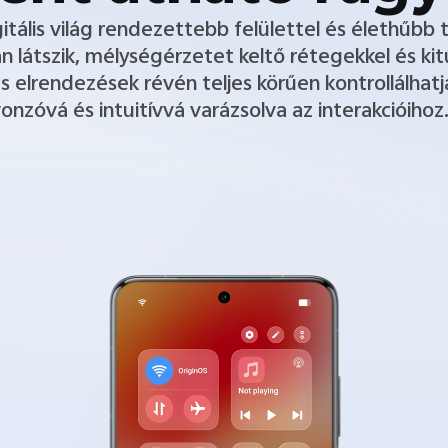
tális világ rendezettebb felülettel és élethűbb 
n látszik, mélységérzetet keltő rétegekkel és kit
s elrendezések révén teljes körűen kontrollálhatja 
onzóvá és intuitívvá varázsolva az interakcióihoz