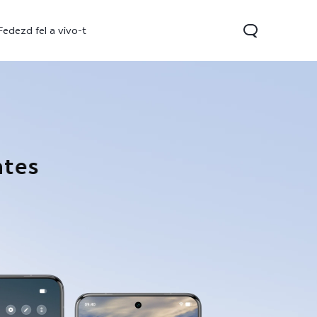
Fedezd fel a vivo-t
ntes
V70
V70 FE
Y31 5G
új
új
új