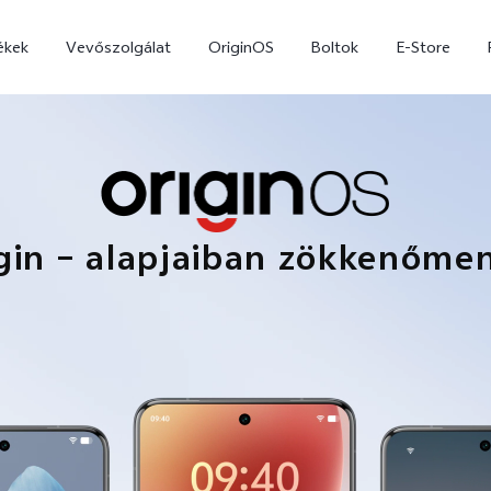
ékek
Vevőszolgálat
OriginOS
Boltok
E-Store
gin – alapjaiban zökkenőme
X300 Pro
X300