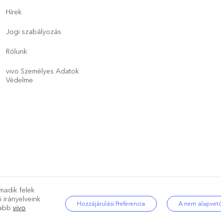
Hírek
Jogi szabályozás
Rólunk
vivo Személyes Adatok
Védelme
madik felek
g fenntartva.
|
Adatvédelmi szabályzat
|
Cookie szabályozás
|
Adatvédelm
i irányelveink
Hozzájárulási Preferencia
A nem alapvető
újabb
vivo