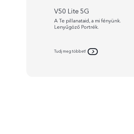
V50 Lite 5G
A Te pillanataid, a mi fényünk.
Lenyűgöző Portrék.
Tudj meg többet!