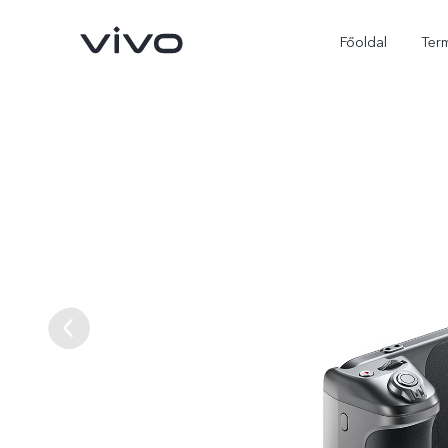
Főoldal
Ter
X300 Ultra
X300 FE
új
új