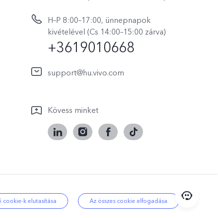
H–P 8:00–17:00, ünnepnapok
kivételével (Cs 14:00–15:00 zárva)
+3619010668
support@hu.vivo.com
Kövess minket
i támogatás
|
Hungary | Válasszon
 cookie-k elutasítása
Az összes cookie elfogadása
országot/régiót