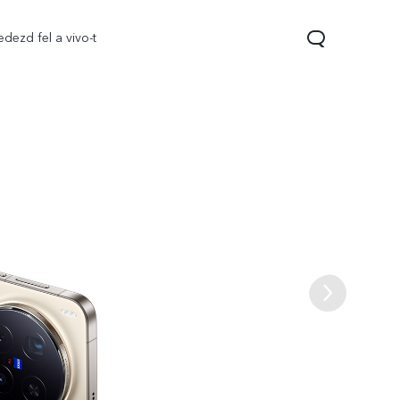
edezd fel a vivo-t
V70
V70 FE
Y31 5G
új
új
új