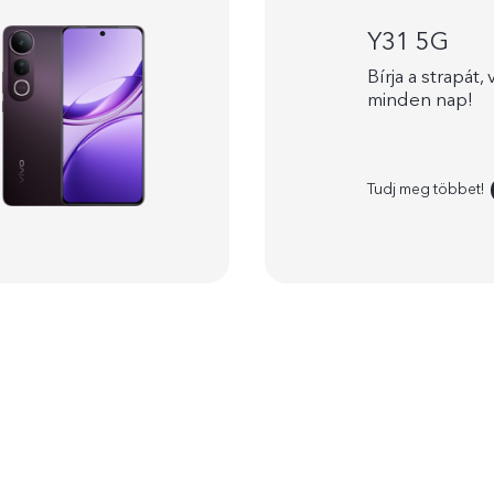
Y31 5G
Bírja a strapát,
minden nap!
Tudj meg többet!