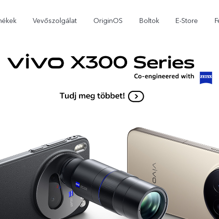
mékek
Vevőszolgálat
OriginOS
Boltok
E-Store
F
X300 Pro
X300