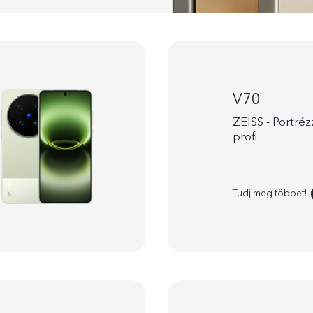
V70
ZEISS - Portréz
profi
Tudj meg többet!