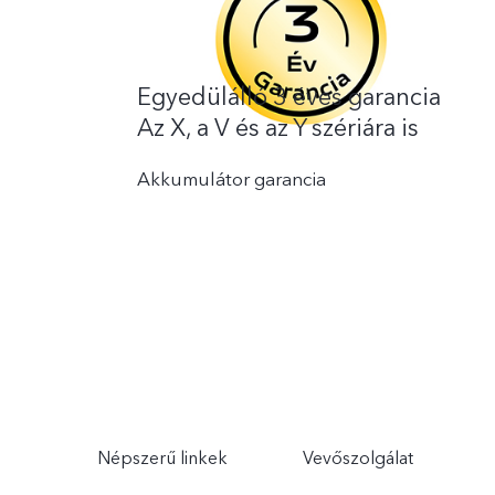
Egyedülálló 3 éves garancia
Az X, a V és az Y szériára is
Akkumulátor garancia
Népszerű linkek
Vevőszolgálat