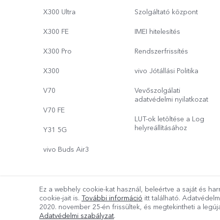
X300 Ultra
Szolgáltató központ
X300 FE
IMEI hitelesítés
X300 Pro
Rendszerfrissítés
X300
vivo Jótállási Politika
V70
Vevőszolgálati
adatvédelmi nyilatkozat
V70 FE
LUT-ok letöltése a Log
helyreállításához
Y31 5G
vivo Buds Air3
Ez a webhely cookie-kat használ, beleértve a saját és har
Copyright © 2026 vivo Mobile Communication Co.,Ltd.Minden jo
cookie-jait is.
További információ
itt található. Adatvédelm
2020. november 25-én
frissültek, és megtekintheti a leg
A vivo adatokra vonatkozó irányelve
|
Cookie beállítások
Adatvédelmi szabályzat
.