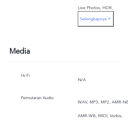
Live Photos, HDR,
Selengkapnya
Panorama, Bokeh, Portrait
Bokeh Portrait (Depan), AI
Face Beauty untuk video
Media
calls , Watermark, Video
Hi-Fi
Face Beauty, Portrait light
N/A
effects, Filters, Ultra Stabl
Pemutaran Audio
WAV, MP3, MP2, AMR-NB
Video
AMR-WB, MIDI, Vorbis,