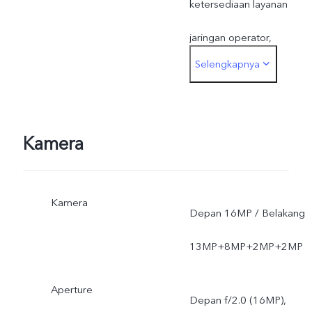
ketersediaan layanan
jaringan operator,
Selengkapnya
ketentuan dan hukum yan
berlaku, dukungan
infrastrukstur dan versi
Kamera
software ponsel;
Kamera
Depan 16MP / Belakang
13MP+8MP+2MP+2MP
Aperture
Depan f/2.0 (16MP),