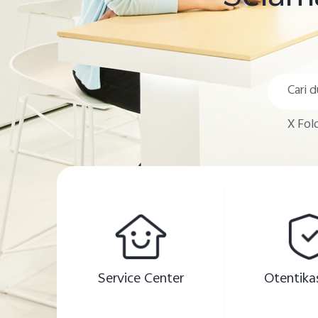
X Fol
Service Center
Otentikas