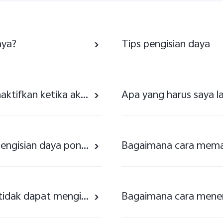
aya?
Tips pengisian daya
Apakah kartu SIM saya akan dinonaktifkan ketika aktifasi iRoaming?
Apa yang harus saya lakukan jika pengisian daya ponsel lambat?
Bagaimana cara mema
Pengisian daya tidak normal atau tidak dapat mengisi daya ponsel sampai penuh