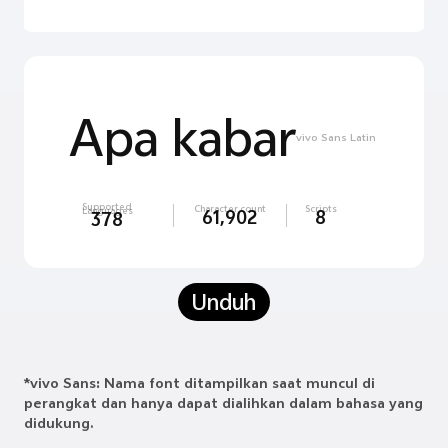
สวัสดี
vivo Sans Thai
Supported
Character count
Scripts
Languages
61,902
8
378
Unduh
*vivo Sans: Nama font ditampilkan saat muncul di
perangkat dan hanya dapat dialihkan dalam bahasa yang
didukung.