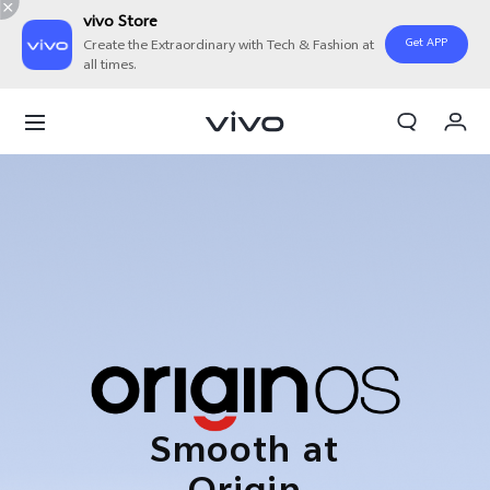
vivo Store
Get APP
Create the Extraordinary with Tech & Fashion at
all times.
Orderan saya
Keranjang
Masuk/Daftar
Akun Saya
Smooth at
Origin