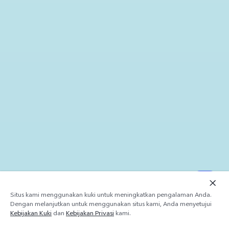
Situs kami menggunakan kuki untuk meningkatkan pengalaman Anda.
Dengan melanjutkan untuk menggunakan situs kami, Anda menyetujui
Kebijakan Kuki
dan
Kebijakan Privasi
kami.