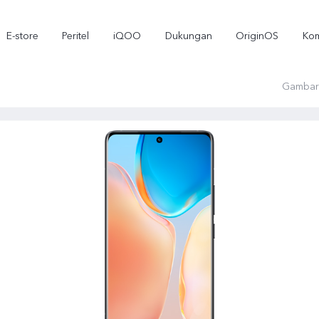
E-store
Peritel
iQOO
Dukungan
OriginOS
Kom
Gambar