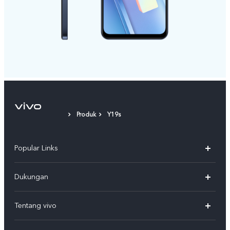
Produk
Y19s
Popular Links
Y500
Dukungan
T5
FAQs
Tentang vivo
T5 Pro
Service Center
Info vivo