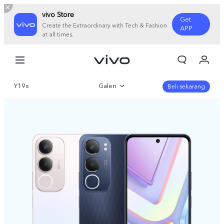
vivo Store
Get
Create the Extraordinary with Tech & Fashion
APP
at all times.
Orderan saya
Keranjang
Y19s
Galeri
Masuk/Daftar
Beli sekarang
Akun Saya
Gambaran Umum
Parameter