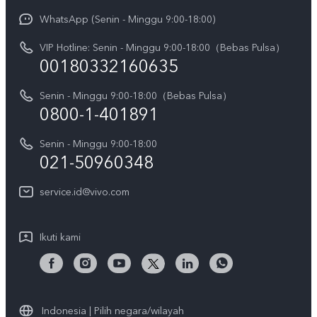
Y31d Pro
Funtouch OS
WhatsApp (Senin - Minggu 9:00-18:00)
Sejarah
V70
Pembaruan Sistem
VIP Hotline: Senin - Minggu 9:00-18:00（Bebas Pulsa）
Berita
V70 FE
00180332160635
Harga Spare Part
Karir
Y05
Senin - Minggu 9:00-18:00（Bebas Pulsa）
Otentikasi IMEI
Pemberitahuan Hukum
0800-1-401891
X300 Pro
Cek status perbaikan
Tentang Kami
Senin - Minggu 9:00-18:00
Gerai Terdekat
Kebijakan Garansi vivo
021-50960348
CSR
Lihat Semua
Layanan Perbaikan Antar Jemput
service.id@vivo.com
Pusat Privasi vivo
Vast Finance
Keberlanjutan
Ikuti kami
Unduh LUT untuk Memulihkan Log
Indonesia | Pilih negara/wilayah