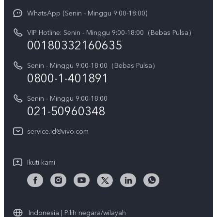
Y31d Pro
Funtouch OS
WhatsApp (Senin - Minggu 9:00-18:00)
Sejarah
V70
Pembaruan Sistem
VIP Hotline: Senin - Minggu 9:00-18:00（Bebas Pulsa）
Berita
V70 FE
00180332160635
Harga Spare Part
Karir
Y05
Senin - Minggu 9:00-18:00（Bebas Pulsa）
Otentikasi IMEI
Pemberitahuan Hukum
0800-1-401891
X300 Pro
Cek status perbaikan
Tentang Kami
Senin - Minggu 9:00-18:00
Gerai Terdekat
Kebijakan Garansi vivo
021-50960348
CSR
Lihat Semua
Layanan Perbaikan Antar Jemput
service.id@vivo.com
Pusat Privasi vivo
Vast Finance
Keberlanjutan
Ikuti kami
Unduh LUT untuk Memulihkan Log
Indonesia | Pilih negara/wilayah