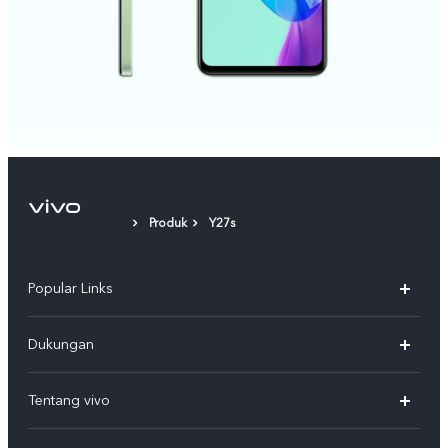
Produk
Y27s
Popular Links
Y500
Dukungan
T5
FAQs
Tentang vivo
T5 Pro
Service Center
Info vivo