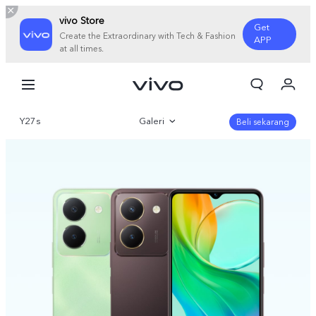
vivo Store
Get
Create the Extraordinary with Tech & Fashion
APP
at all times.
Orderan saya
Keranjang
Y27s
Galeri
Masuk/Daftar
Beli sekarang
Akun Saya
Gambaran Umum
Parameter