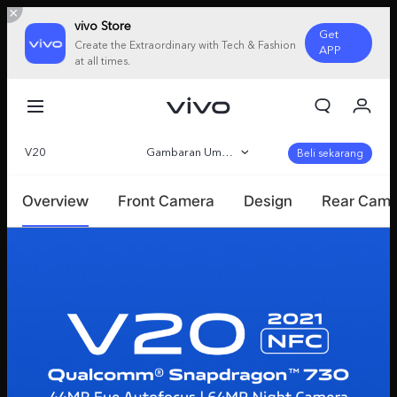
vivo Store
Get
Create the Extraordinary with Tech & Fashion
APP
at all times.
Orderan saya
Keranjang
V20
Gambaran Umum
Masuk/Daftar
Beli sekarang
Akun Saya
360°
Overview
Front Camera
Design
Rear Cam
Parameter