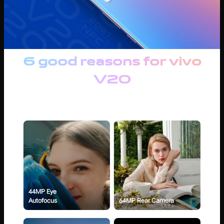
6 good reasons for vivo
V20
44MP Eye
Autofocus
64MP Rear Camera