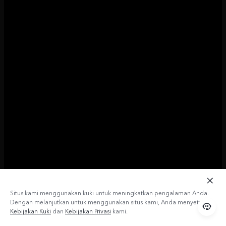
Situs kami menggunakan kuki untuk meningkatkan pengalaman Anda.
Dengan melanjutkan untuk menggunakan situs kami, Anda menyetujui
Kebijakan Kuki
dan
Kebijakan Privasi
kami.