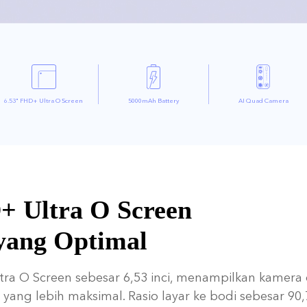
6.53" FHD+
Ultra O Screen
5000mAh Battery
AI Quad Camera
+ Ultra O Screen
yang Optimal
ltra O Screen sebesar 6,53 inci, menampilkan kamera
 yang lebih maksimal. Rasio layar ke bodi sebesar 9