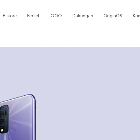
E-store
Peritel
iQOO
Dukungan
OriginOS
Kom