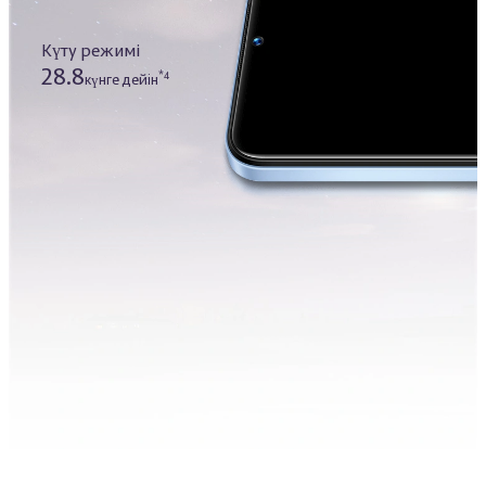
Күту режимі
28.8
*4
күнге дейін