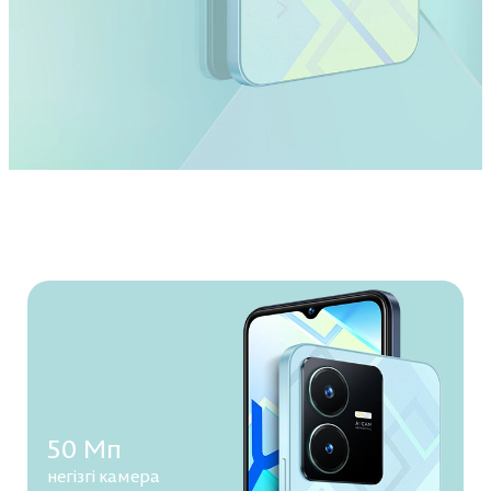
50 Мп
негізгі камера