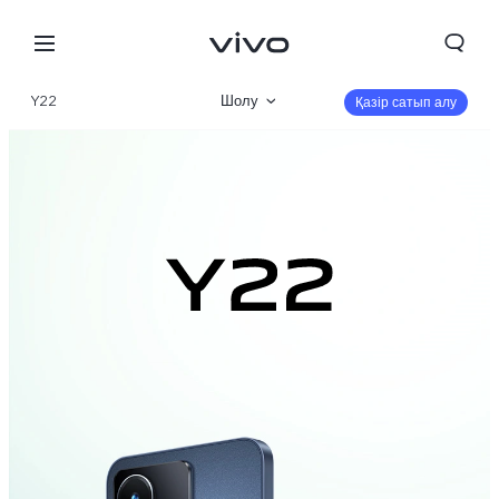
Y22
Шолу
Қазір сатып алу
Галерея
Сипаттамалар