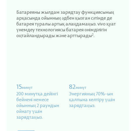
Батареяны жылдам зарядтау функциясының
арқасында ойынның әдбен қызған сәтінде де
батарея туралы артық алаңдамаңыз. vivo қуат
үнемдеу технологиясы батарея өнімділігін
2
оңтайландырады және арттырады
.
15
82
минут
минут
200 минутқа дейінгі
Энергияның 70%-ын
бейнені немесе
қалпына келтіру үшін
ойынның 2 раундын
зарядтаңыз.
ойнату үшін
зарядтаңыз.