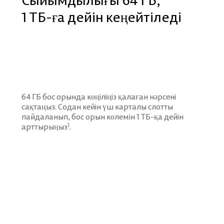
1 ТБ-ға дейін кеңейтіледі
64 ГБ бос орында көңіліңіз қалаған нәрсені
сақтаңыз.
Содан кейін үш карталы слотты
пайдаланып, бос орын көлемін 1 ТБ-қа дейін
1
арттырыңыз
.