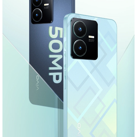
Казахстан(kk) | Елді/аймақты таңдаңыз