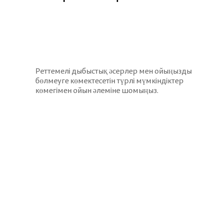
Реттемелі дыбыстық әсерлер мен ойыңызды
бөлмеуге көмектесетін
түрлі мүмкіндіктер
көмегімен ойын әлеміне шомыңыз.