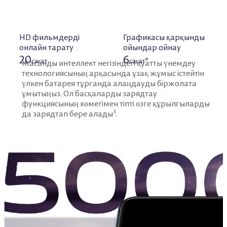
HD фильмдерді
Графикасы қарқынды
онлайн тарату
ойындар ойнау
20
6
сағат
сағат*
Жасанды интеллект негізіндегі қуатты үнемдеу
технологиясының арқасында ұзақ жұмыс
істейтін
үлкен батарея тұрғанда алаңдауды біржолата
ұмытыңыз. Ол басқаларды зарядтау
функциясының көмегімен тіпті өзге құрылғыларды
3
да зарядтап бере алады
.