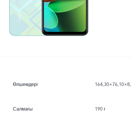
Өлшемдері
164,30×76,10×8
Салмағы
190 г