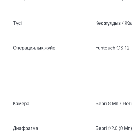
Түсі
Көк жұлдыз / Жа
Операциялық жүйе
Funtouch OS 12
Камера
Бергі 8 Мп / Нег
Диафрагма
Бергі f/2.0 (8 Мп)