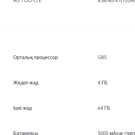
4G TDD-LTE
B38/40/41(120M
Орталық процессор
G85
Жедел жад
4 ГБ
Ішкі жад
64 ГБ
Батареясы
5000 мАсағ (тип