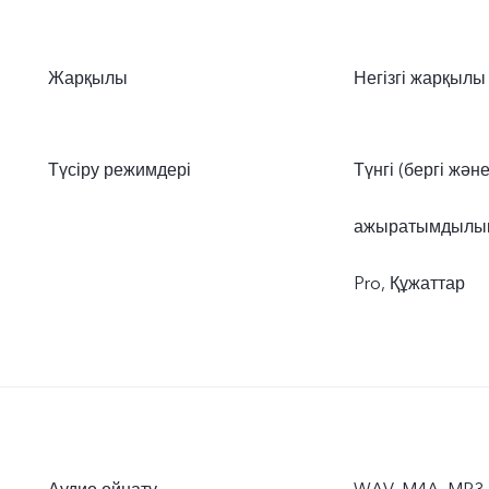
Жарқылы
Негізгі жарқылы
Түсіру режимдері
Түнгі (бергі жән
ажыратымдылық,
Pro, Құжаттар