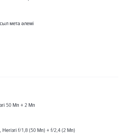
сыл мета әлемі
ізгі 50 Мп + 2 Мп
, Негізгі f/1,8 (50 Мп) + f/2,4 (2 Мп)