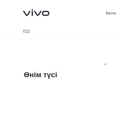
Басты
Y22
Өнім түсі