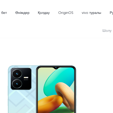
 бет
Өнімдер
Қолдау
OriginOS
vivo туралы
Р
Шолу