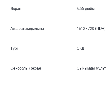
Экран
6,55 дюйм
Ажыратымдылығы
1612×720 (HD+)
Түрі
СКД
Сенсорлық экран
Сыйымды мульт