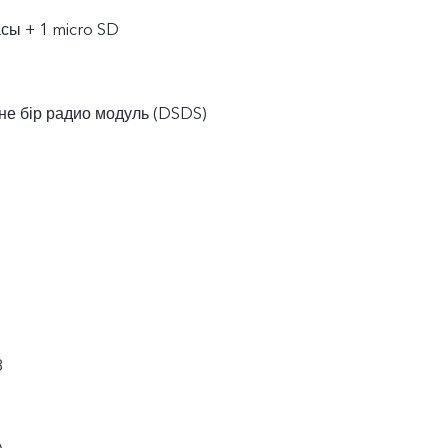
асы + 1 micro SD
әне бір радио модуль (DSDS)
8