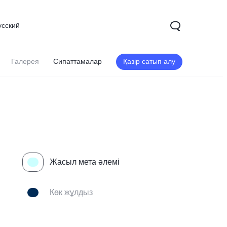
усский
Галерея
Сипаттамалар
Қазір сатып алу
Жасыл мета әлемі
Көк жұлдыз