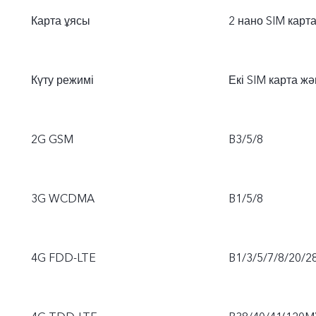
Карта ұясы
2 нано SIM карт
Күту режимі
Екі SIM карта ж
2G GSM
B3/5/8
3G WCDMA
B1/5/8
4G FDD-LTE
B1/3/5/7/8/20/2