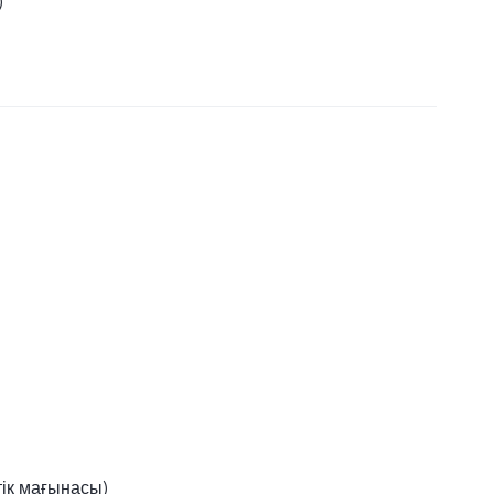
)
тік мағынасы)