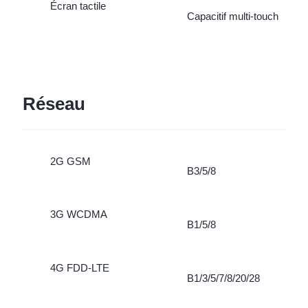
Écran tactile
Capacitif multi-touch
Réseau
2G GSM
B3/5/8
3G WCDMA
B1/5/8
4G FDD-LTE
B1/3/5/7/8/20/28