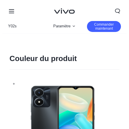
Commander
Y02s
Paramètre
maintenant
Vue d'ensemble
Gallerie
Couleur du produit