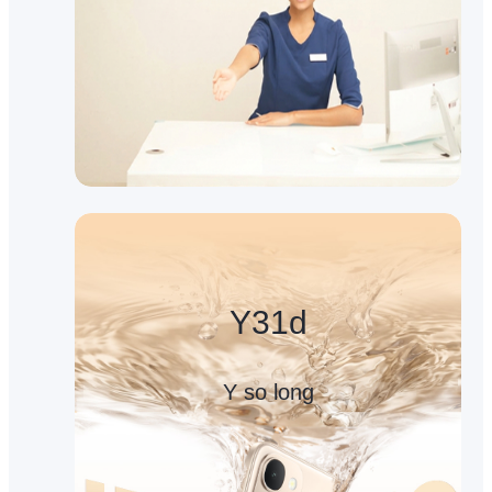
Y31d
Y so long