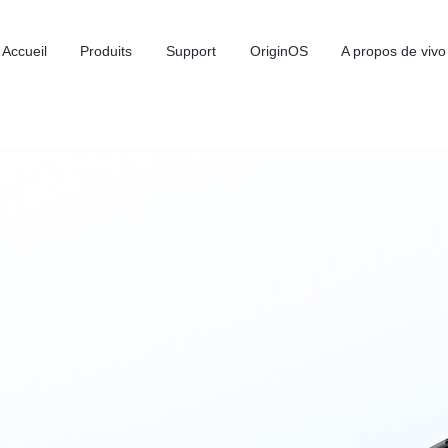
Accueil
Produits
Support
OriginOS
A propos de vivo
Y31d
V60 Lite
nouveau