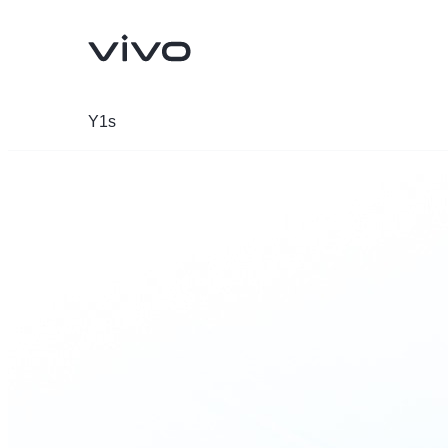
Y1s
Y05
V70 FE
nouveau
nouveau