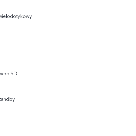
wielodotykowy
micro SD
Standby