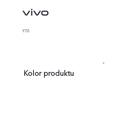
Y70
Kolor produktu
X300 Ultra
X300 FE
Nowe:
Nowe: