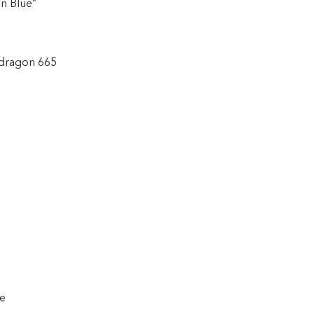
n Blue”
dragon 665
e