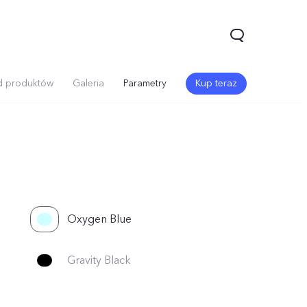
d produktów
Galeria
Parametry
Kup teraz
Oxygen Blue
V70
V70 Lite 5G
Y31 5G
Nowe:
Nowe:
Nowe:
Gravity Black