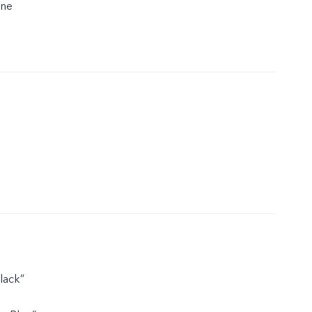
zne
lack”