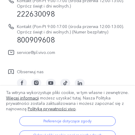
V70 FE
Kontakt (Pon-Pt 9:00-17:00 (środa przerwa 12:00-13:00).
Instrukcja obsługi
Oprócz świąt i dni wolnych.)
Informacje prawne
222630098
vivo Buds Air3
Aktualizacja oprogramowania
O nas
Kontakt (Pon-Pt 9:00-17:00 (środa przerwa 12:00-13:00).
Dziennik aktualizacji
Oprócz świąt i dni wolnych.) (Numer bezpłatny)
Zrównoważony rozwój
800909608
Sprawdź koszt naprawy
Centrum prywatności vivo
service@pl.vivo.com
Wyślij Do Naprawy
Sprawdź status naprawy
Obserwuj nas
Polityka gwarancyjna
Pobierz LUTy do przywracania logów
Ta witryna wykorzystuje pliki cookie, w tym własne i zewnętrzne.
Więcej informacji
możesz uzyskać tutaj. Nasza Polityka
Polska | Wybierz kraj/region
prywatności została zaktualizowana
i możesz zapoznać się z
najnowszą
Polityką prywatności vivo
.
Preferencje dotyczące zgody
© 2026 vivo Mobile Communication Co., Ltd. Wszelkie prawa
zastrzeżone.