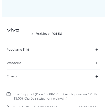
Produkty
Y31 5G
Popularne linki
X300 Ultra
Wsparcie
X300 Pro
FAQs
O vivo
X300 FE
Centrum Serwisowe
O vivo
X300
Funtouch OS
Chat Support (Pon-Pt 9:00-17:00 (środa przerwa 12:00-
Życie w vivo
V70
13:00). Oprócz świąt i dni wolnych.)
Weryfikacja IMEI
Netykieta vivo