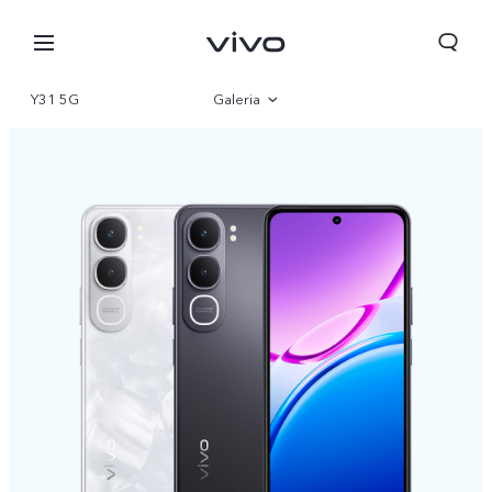
Y31 5G
Galeria
Przegląd produktów
Parametry
Polska | Wybierz kraj/region