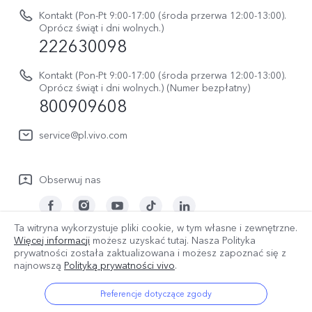
Netykieta vivo
V70 FE
Kontakt (Pon-Pt 9:00-17:00 (środa przerwa 12:00-13:00).
Instrukcja obsługi
Oprócz świąt i dni wolnych.)
Informacje prawne
222630098
vivo Buds Air3
Aktualizacja oprogramowania
O nas
Kontakt (Pon-Pt 9:00-17:00 (środa przerwa 12:00-13:00).
Dziennik aktualizacji
Oprócz świąt i dni wolnych.) (Numer bezpłatny)
Zrównoważony rozwój
800909608
Sprawdź koszt naprawy
Centrum prywatności vivo
service@pl.vivo.com
Wyślij Do Naprawy
Sprawdź status naprawy
Obserwuj nas
Polityka gwarancyjna
Pobierz LUTy do przywracania logów
Ta witryna wykorzystuje pliki cookie, w tym własne i zewnętrzne.
Więcej informacji
możesz uzyskać tutaj. Nasza Polityka
Polska | Wybierz kraj/region
prywatności została zaktualizowana
i możesz zapoznać się z
najnowszą
Polityką prywatności vivo
.
Preferencje dotyczące zgody
© 2026 vivo Mobile Communication Co., Ltd. Wszelkie prawa