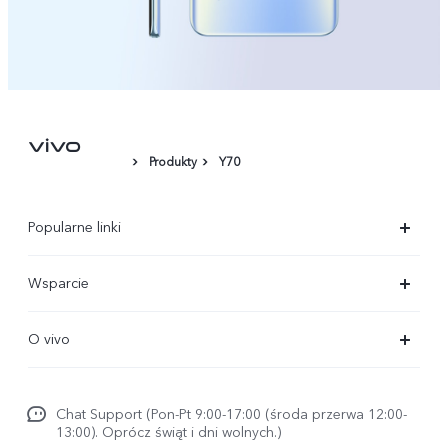
Produkty
Y70
Popularne linki
X300 Ultra
Wsparcie
X300 Pro
FAQs
O vivo
X300 FE
Centrum Serwisowe
O vivo
X300
Funtouch OS
Chat Support (Pon-Pt 9:00-17:00 (środa przerwa 12:00-
Życie w vivo
V70
13:00). Oprócz świąt i dni wolnych.)
Weryfikacja IMEI