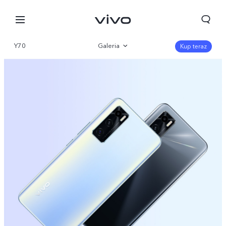
Y70
Galeria
Kup teraz
Przegląd produktów
Parametry
Polska | Wybierz kraj/region