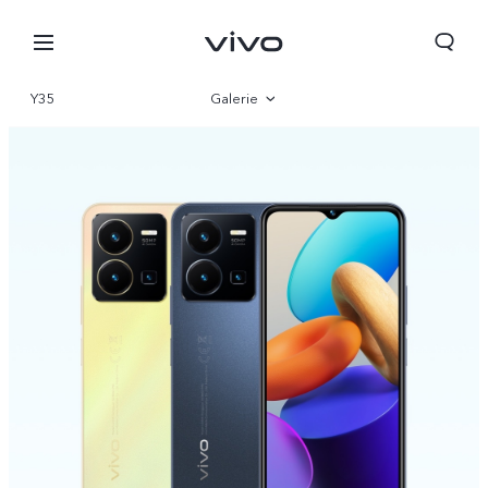
Y35
Galerie
Sinteză
Parametri