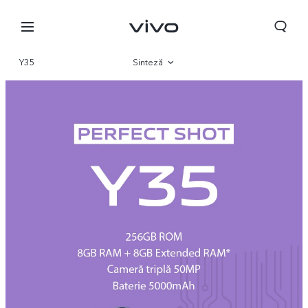
Y35
Sinteză
Galerie
Parametri