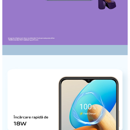
Încărcare rapidă de
18W