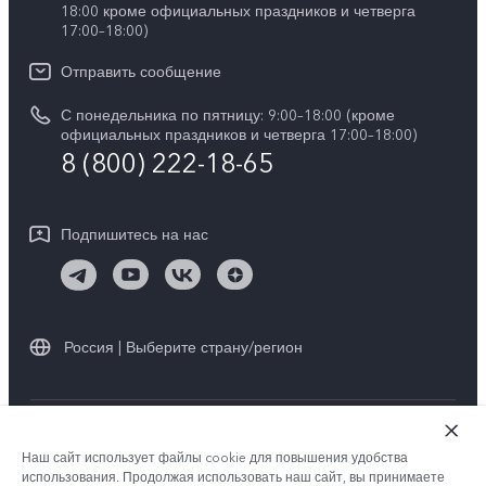
V40 Lite
18:00 кроме официальных праздников и четверга
Сервисные центры
17:00–18:00)
Y05
Карьера в vivo
V30 Lite
IMEI аутентификация
Отправить сообщение
Юридическая информация
Y29
Запрос стоимости запчастей
С понедельника по пятницу: 9:00–18:00 (кроме
О нас
официальных праздников и четверга 17:00–18:00)
Y04s
8 (800) 222-18-65
Обновление системы
Социальная ответственность
Y04
Инструкции по гарантии vivo
Центр конфиденциальности vivo
Подпишитесь на нас
Скачать LUT для Log-восстановления
Россия | Выберите страну/регион
© vivo Mobile Communication Co., Ltd., 2026. Все права защищены.
Наш сайт использует файлы cookie для повышения удобства
Политика конфиденциальности
|
использования. Продолжая использовать наш сайт, вы принимаете
Политика vivo в отношении файлов cookie
|