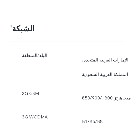
50 ميجابكسل الجهة الأمامية:
الصور، التصوير الليلي،
الشبكة
1
البورتريه، الفيديو، الصورة
الحية
البلد/المنطقة
الإمارات العربية المتحدة،
المملكة العربية السعودية
2G GSM
850/900/1800 ميجاهرتز
3G WCDMA
B1/B5/B8