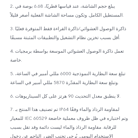
2. يبلغ حجم الشاشة، عند قياسها قطريًا، 6.68 بوصة في
المستطيل الكامل. وتكون مساحة الشاشة الفعلية أصغر قليلاً.
3. ذاكرة الوصول العشوائي/ذاكرة القراءة فقط المتوفرة فعليًا
أقل بسبب تخزين نظام التشغيل والتطبيقات المثبتة مسبقًا.
4. تعمل ذاكرة الوصول العشوائي الموسعة بواسطة برمجيات
خاصة.
5. تبلغ سعة البطارية النموذجية 6000 مللي أمبير في الساعة،
وتبلغ سعة البطارية المقدّرة 5870 مللي أمبير في الساعة.
6. لا ينطبق معدل التحديث 90 هرتز على كل السيناريوهات.
7. تم تصنيف هذا المنتج بـ IP64 لمقاومة الرذاذ والماء وفقًا
للمعيار IEC 60529 وتم اختباره في ظل ظروف معملية خاضعة
للرقابة. مقاومة الرذاذ والماء ليست دائمة وقد تقل بسبب
الاستخدام اليومي. يُرجى تجنب الضرر الناجم عن دخول