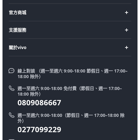
X Fold5
官方商城
X200 Pro
新機上市
支援服務
X200
購買手機
FAQs
X200 FE
關於vivo
購買配件
服務中心
V50 Lite 5G
企業文化
Funtouch OS
V50
線上對談 （週一至週六 9:00-18:00 節假日、週一 17:00–
新聞中心
18:00 除外）
系統升級
Y39 5G
法律聲明
週一至週六 9:00-18:00 免付費（節假日、週一 17:00–
零配件價格查詢
18:00 除外）
優惠活動
0809086667
送修服務
廢手機回收
週一至週六 9:00-18:00（節假日、週一 17:00–18:00 除
IMEI 碼驗證
外）
舊機換新機
0277099229
系統連鎖通路夥伴
vivo 隱私權中心