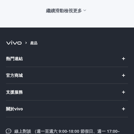
繼續滑動檢視更多
産品
熱門連結
X Fold5
官方商城
X200 Pro
新機上市
支援服務
X200
購買手機
FAQs
X200 FE
關於vivo
購買配件
服務中心
V50 Lite 5G
企業文化
Funtouch OS
V50
線上對談 （週一至週六 9:00-18:00 節假日、週一 17:00–
新聞中心