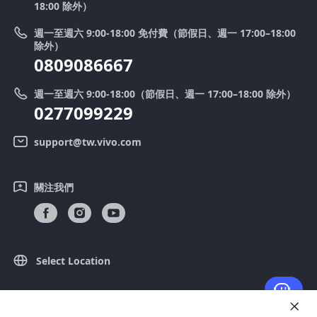
18:00 除外）
系統升級
Y39 5G
法律聲明
週一至週六 9:00-18:00 免付費（節假日、週一 17:00–18:00
零配件價格查詢
除外）
優惠活動
0809086667
送修服務
廢手機回收
週一至週六 9:00-18:00（節假日、週一 17:00–18:00 除外）
IMEI 碼驗證
0277099229
舊機換新機
系統連鎖通路夥伴
vivo 隱私權中心
support@tw.vivo.com
產品保固說明
永續發展
關注我們
客戶服務隱私權聲明
vivo｜蔡司影像
下載還原 Log 的 LUT
Select Location