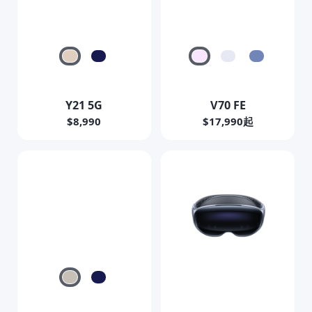
Y21 5G
V70 FE
$8,990
$17,990起