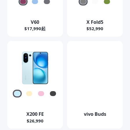
V60
X Fold5
$17,990起
$52,990
X200 FE
vivo Buds
$26,990