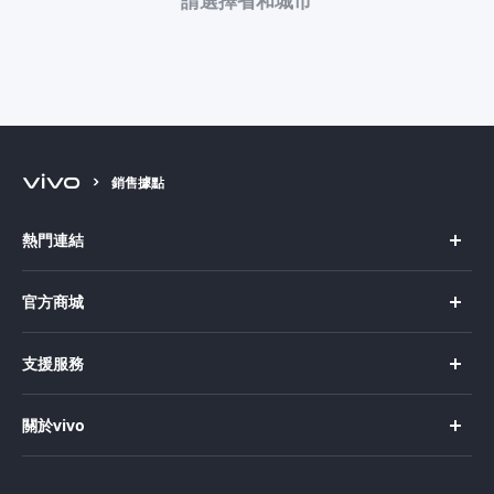
銷售據點
熱門連結
X Fold5
官方商城
X200 Pro
新機上市
支援服務
X200
購買手機
FAQs
X200 FE
關於vivo
購買配件
服務中心
V50 Lite 5G
企業文化