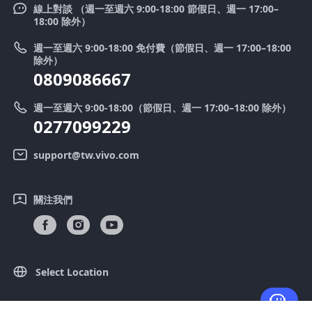
Funtouch OS
V50
線上對談 （週一至週六 9:00-18:00 節假日、週一 17:00–
新聞中心
18:00 除外）
系統升級
Y39 5G
法律聲明
週一至週六 9:00-18:00 免付費（節假日、週一 17:00–18:00
零配件價格查詢
除外）
優惠活動
0809086667
送修服務
廢手機回收
週一至週六 9:00-18:00（節假日、週一 17:00–18:00 除外）
IMEI 碼驗證
0277099229
舊機換新機
系統連鎖通路夥伴
vivo 隱私權中心
support@tw.vivo.com
產品保固說明
永續發展
關注我們
客戶服務隱私權聲明
vivo｜蔡司影像
下載還原 Log 的 LUT
Select Location