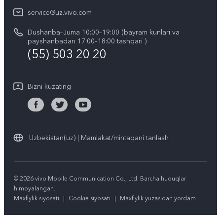
vivo ish joylari
service@uz.vivo.com
Zaxira buyumlar narxi haqida so'rov
Huquqiy eslatmalar
Dushanba–Juma 10:00–19:00 (bayram kunlari va
Tizim yangilanishi
payshanbadan 17:00–18:00 tashqari )
Biz haqimizda
(55) 503 20 20
vivo kafolat yoʻriqnomasi
vivo maxfiylik markazi
Bizni kuzating
Barqarorlik
Uzbekistan(uz) | Mamlakat/mintaqani tanlash
© 2026 vivo Mobile Communication Co., Ltd. Barcha huquqlar
himoyalangan.
Maxfiylik siyosati
|
Cookie siyosati
|
Maxfiylik yuzasidan yordam