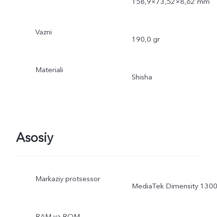
158,9×73,52×8,62 mm
Vazni
190,0 gr
Materiali
Shisha
Asosiy
Markaziy protsessor
MediaTek Dimensity 130
RAM va ROM