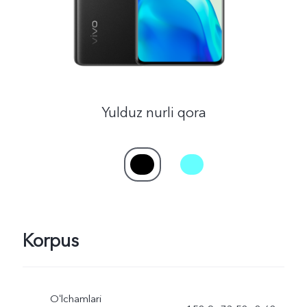
Uzbekistan(uz) | Mamlakat/mintaqani tanlash
Yulduz nurli qora
Korpus
Oʻlchamlari