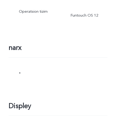
haqiqiy foydalanish holati
Operatsion tizim
Funtouch OS 12
bogʻliq.
narx
*
Displey