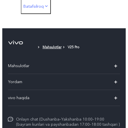
Batafsilroq
Type-C turdagi quloqchin uchun 3,5 mmli adapter
SIM karta slotini chiqarish uchun skrepka
Telefon gʻilofi
Mahsulotlar
V25 Pro
Himoya plyonkasi (qoʻllanilgan)
Mahsulotlar
V50
Yordam
V50 Lite
Ko'p beriladigan savollar
vivo haqida
Y29
Funtouch OS
Umumiy axborot
Y04
Xizmat ko'rsatish markazi
Onlayn chat (Dushanba–Yakshanba 10:00–19:00
Kompaniya yangiliklari
(bayram kunlari va payshanbadan 17:00–18:00 tashqari )
IMEI autentifikatsiyasi