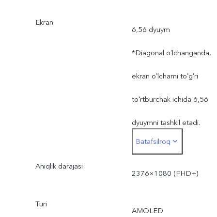
Ekran
6,56 dyuym
*Diagonal oʻlchanganda,
ekran oʻlchami toʻgʻri
toʻrtburchak ichida 6,56
dyuymni tashkil etadi.
Batafsilroq
Haqiqiy ekran sohasi biroz
Aniqlik darajasi
kichikroq.
2376×1080 (FHD+)
Turi
AMOLED