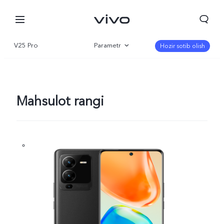
V25 Pro
Parametr
Hozir sotib olish
Qisqacha
Galereya
Mahsulot rangi