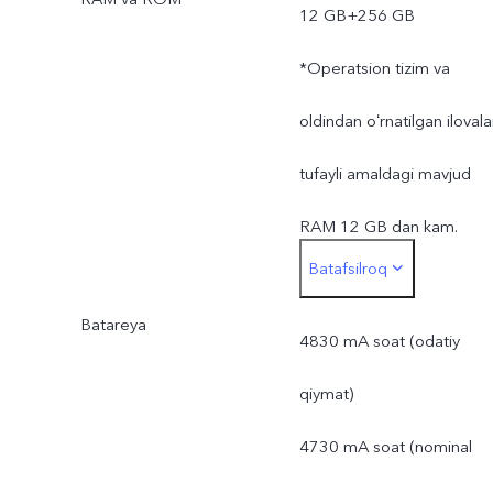
12 GB+256 GB
*Operatsion tizim va
oldindan oʻrnatilgan ilovala
tufayli amaldagi mavjud
RAM 12 GB dan kam.
Batafsilroq
*Operatsion tizim va
Batareya
oldindan oʻrnatilgan ilovala
4830 mA soat (odatiy
tufayli amaldagi mavjud
qiymat)
ROM 256 GB dan kam.
4730 mA soat (nominal