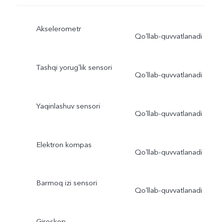
Akselerometr
Qoʻllab-quvvatlanadi
Tashqi yorugʻlik sensori
Qoʻllab-quvvatlanadi
Yaqinlashuv sensori
Qoʻllab-quvvatlanadi
Elektron kompas
Qoʻllab-quvvatlanadi
Barmoq izi sensori
Qoʻllab-quvvatlanadi
Giroskop