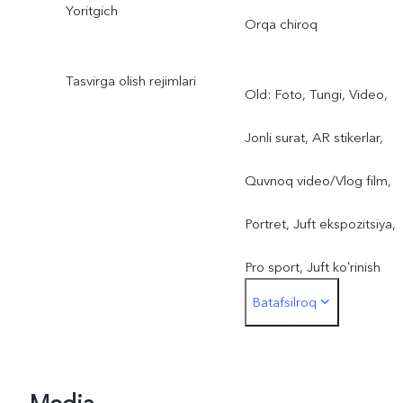
Yoritgich
Orqa chiroq
Tasvirga olish rejimlari
Old: Foto, Tungi, Video,
Jonli surat, AR stikerlar,
Quvnoq video/Vlog film,
Portret, Juft ekspozitsiya,
Pro sport, Juft koʻrinish
Batafsilroq
Orqa: Foto, Tungi, Video,
Yuqori aniqlik, Panorama,
Sekin harakat, Jonli surat,