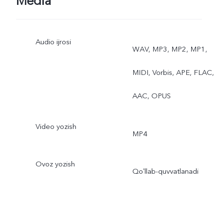
Media
Taym-Laps, Pro, AR
Audio ijrosi
stikerlar, Hujjatlar, Juft
WAV, MP3, MP2, MP1,
koʻrinish, Quvnoq
MIDI, Vorbis, APE, FLAC,
video/Vlog film, Portret,
AAC, OPUS
Juft ekspozitsiya, Pro spor
Video yozish
MP4
Ovoz yozish
Qoʻllab-quvvatlanadi