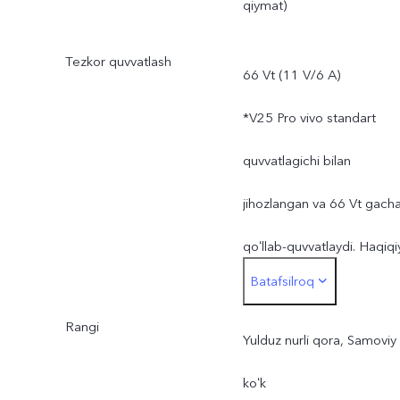
qiymat)
Tezkor quvvatlash
66 Vt (11 V/6 A)
*V25 Pro vivo standart
quvvatlagichi bilan
jihozlangan va 66 Vt gach
qoʻllab-quvvatlaydi. Haqiqi
Batafsilroq
quvvatlash kuchi tasvir
Rangi
oʻzgarishi bilan dinamik
Yulduz nurli qora, Samoviy
ravishda sozlanadi va
koʻk