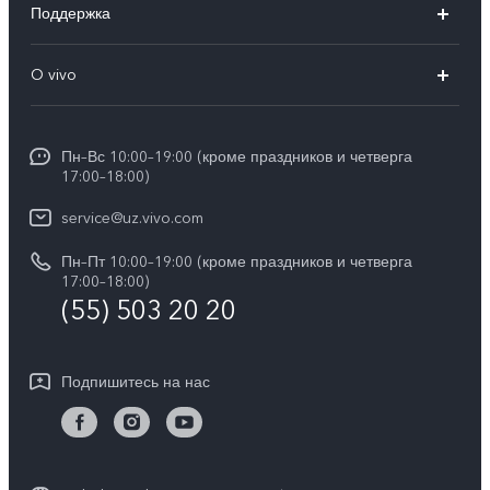
Поддержка
V50 Lite
FAQs
O vivo
Y29
Funtouch OS
Общая информация
Y04
Сервисные центры
Пн–Вс 10:00–19:00 (кроме праздников и четверга
Пресс Центр
17:00–18:00)
IMEI аутентификация
Карьера в vivo
service@uz.vivo.com
Запрос стоимости запчастей
Юридическая информация
Пн–Пт 10:00–19:00 (кроме праздников и четверга
Обновление системы
17:00–18:00)
О нас
(55) 503 20 20
Инструкции по гарантии vivo
Центр конфиденциальности vivo
Подпишитесь на нас
Стабильность