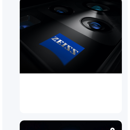
Инновации
vivo и ZEISS объявляют о
глобальном партнерстве в
области мобильной фо