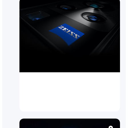
Brend yangiliklari
vivo va ZEISS mobil suratga
olish bo'yicha global
hamkorlikni e'lon qi