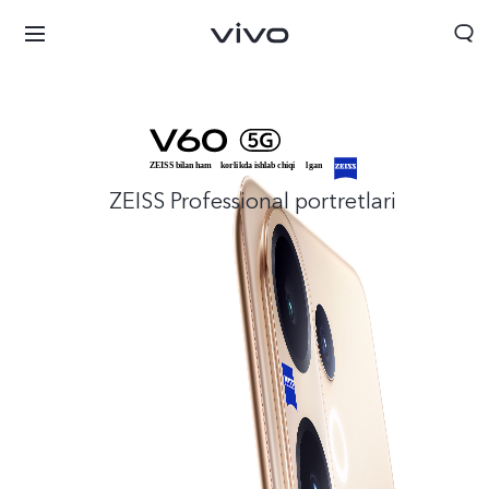
ZEISS Professional portretlari