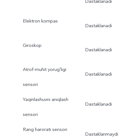
Dastaklanadi
Elektron kompas
Dastaklanadi
Giroskop
Dastaklanadi
Atrof-muhit yorugʻligi
Dastaklanadi
sensori
Yaqinlashuvni aniqlash
Dastaklanadi
sensori
Rang harorati sensori
Dastaklanmaydi