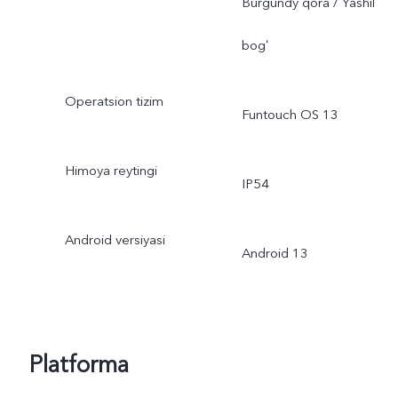
Burgundy qora / Yashil
bogʻ
Operatsion tizim
Funtouch OS 13
Himoya reytingi
IP54
Android versiyasi
Android 13
Platforma