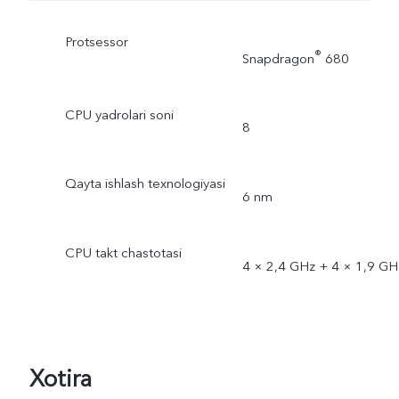
Protsessor
®
Snapdragon
680
CPU yadrolari soni
8
Qayta ishlash texnologiyasi
6 nm
CPU takt chastotasi
4 × 2,4 GHz + 4 × 1,9 GH
Xotira