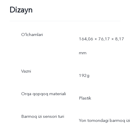
Dizayn
Oʻlchamlari
164,06 × 76,17 × 8,17
mm
Vazni
192g
Orqa qopqoq materiali
Plastik
Barmoq izi sensori turi
Yon tomondagi barmoq izi