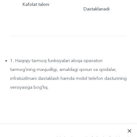
Kafolat taloni
Dastaklanadi
1. Haqiqiy tarmoq funksiyalari aloqa operatori
tarmogʻining mavjudligi, amaldagi qonun va qoidalar,
infratuzilmani dastaklash hamda mobil telefon dasturining
versiyasiga bogʻliq.