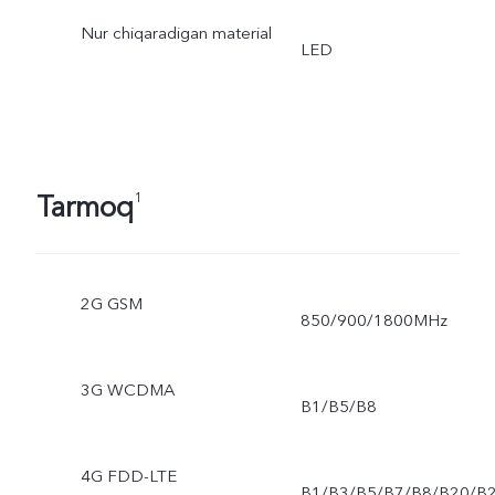
Nur chiqaradigan material
LED
Tarmoq
1
2G GSM
850/900/1800MHz
3G WCDMA
B1/B5/B8
4G FDD-LTE
B1/B3/B5/B7/B8/B20/B