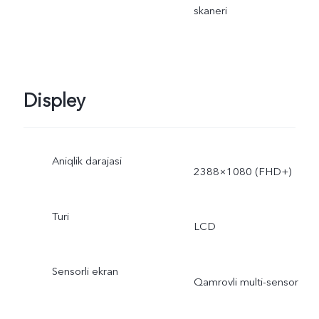
skaneri
Displey
Aniqlik darajasi
2388×1080 (FHD+)
Turi
LCD
Sensorli ekran
Qamrovli multi-sensor