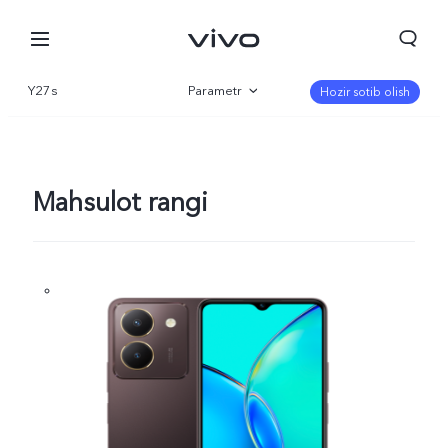
Y27s
Parametr
Hozir sotib olish
Qisqacha
Galereya
Mahsulot rangi