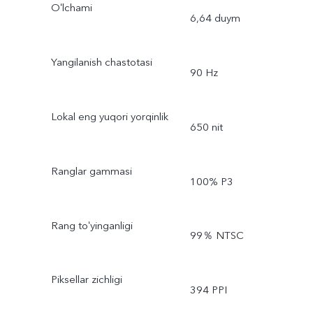
Oʻlchami
6,64 duym
Yangilanish chastotasi
90 Hz
Lokal eng yuqori yorqinlik
650 nit
Ranglar gammasi
100% P3
Rang toʻyinganligi
99％ NTSC
Piksellar zichligi
394 PPI