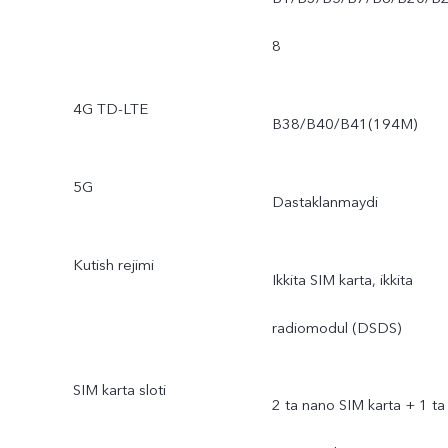
8
4G TD-LTE
B38/B40/B41(194M)
5G
Dastaklanmaydi
Kutish rejimi
Ikkita SIM karta, ikkita
radiomodul (DSDS)
SIM karta sloti
2 ta nano SIM karta + 1 ta