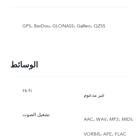
GPS،‏ BeiDou،‏ GLONASS،‏ Galileo،‏ QZSS
الوسائط
Hi-Fi
غير مدعوم
تشغيل الصوت
AAC، ‏WAV، ‏MP3، ‏MIDI،
‏VORBIS، ‏APE، ‏FLAC