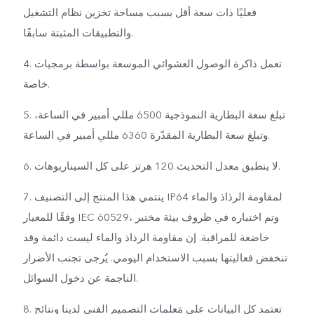
فعليًا ذات سعة أقل بسبب مساحة تخزين نظام التشغيل
والتطبيقات المثبتة سابقًا.
4. تعمل ذاكرة الوصول العشوائي الموسعة بواسطة برمجيات
خاصة.
5. تبلغ سعة البطارية النموذجية 6500 مللي أمبير في الساعة،
وتبلغ سعة البطارية المقدّرة 6360 مللي أمبير في الساعة.
6. لا ينطبق معدل التحديث 120 هرتز على كل السيناريوهات.
7. ينتمي هذا المنتج إلى التصنيف IP64 لمقاومة الرذاذ والماء
وفقًا للمعيار IEC 60529، وتم اختباره في ظروف بيئة مختبر
خاضعة للمراقبة. إن مقاومة الرذاذ والماء ليست دائمة وقد
تنخفض فعاليتها بسبب الاستخدام اليومي. يُرجى تجنب الأضرار
الناجمة عن دخول السوائل.
8. تعتمد كل البيانات على مَعلمات التصميم الفني لدينا ونتائج