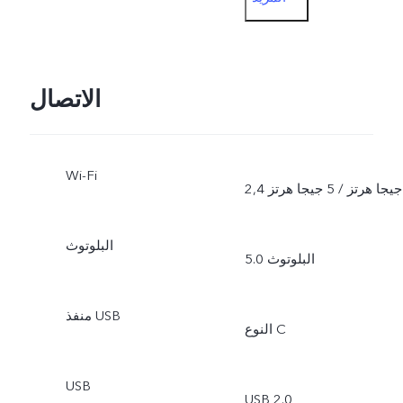
المستندات، العرض المزدوج
الجهة الأمامية: الصور،
التصوير الليلي، البورتريه،
الاتصال
فيديو، الصورة الحية، العرض
Wi-Fi
المزدوج
2,4 جيجا هرتز / 5 جيجا هرتز
البلوتوث
البلوتوث 5.0
منفذ USB
النوع C
USB
USB 2.0