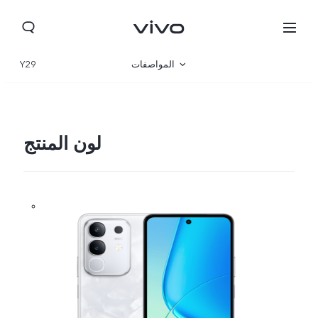
المواصفات
Y29
نظرة عامة
المعرض
لون المنتج
Yemen(AR) | حدد البلد/المنطقة