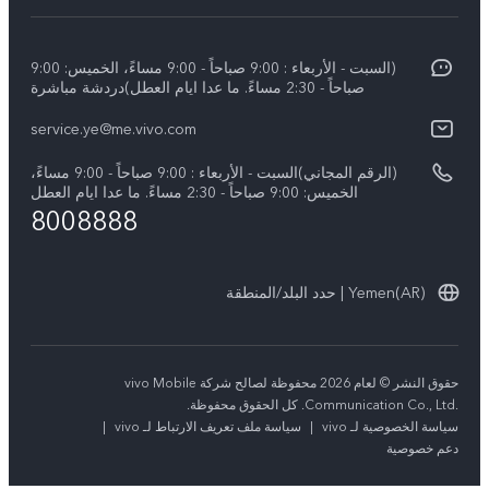
مركز الخدمة
عن vivo
Y17s
Funtouch OS
(السبت - الأربعاء : 9:00 صباحاً - 9:00 مساءً، الخميس: 9:00
نبذة عنا
Y02
صباحاً - 2:30 مساءً. ما عدا ايام العطل)دردشة مباشرة
مصادقة IMEI
الإشعارات القانونية
كل الموديلات
service.ye@me.vivo.com
اسعار قطع الغيار
الاستدامة
(الرقم المجاني)السبت - الأربعاء : 9:00 صباحاً - 9:00 مساءً،
تحديثات النظام
الخميس: 9:00 صباحاً - 2:30 مساءً. ما عدا ايام العطل
8008888
تعلیمات الضمان
بيان الخصوصية بشأن خدمة العملاء
Yemen(AR) | حدد البلد/المنطقة
حقوق النشر © لعام 2026 محفوظة لصالح شركة vivo Mobile
Communication Co., Ltd.‎. كل الحقوق محفوظة.
سياسة الخصوصية لـ vivo
|
سياسة ملف تعريف الارتباط لـ vivo
|
دعم خصوصية