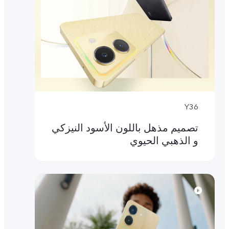
Y36
تصميم مذهل باللون الأسود النيزكي
و الذهبي الحيوي