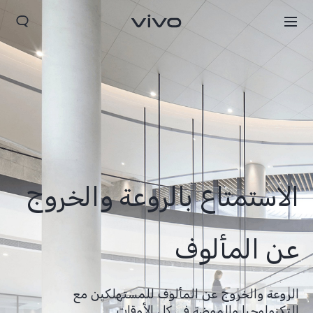
الاستمتاع بالروعة والخروج
عن المألوف
Yemen(AR) | حدد البلد/المنطقة
الروعة والخروج عن المألوف للمستهلكين مع