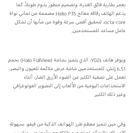
UAE(AR) | حدد البلد/المنطقة
بعمر بطارية فائق القدرة، وتصميم متطور يدوم طويلاً، كما
يدعم الهاتف رقاقة معالج Helio P35 مصممة من ثماني نواة
octa-core، لتحقيق أقصى سرعة وقوة من شأنها أن تشكل
عامل مساعد للمستخدمين.
ويوفر هاتف Y02s، الذي يتميز بشاشة (Halo FullView) بحجم
6.51 إنش، للمستخدمين شاشة عرض ملائمة للعيون والبصر،
تعمل على تصفية الكثير من الضوء الأزرق الضار، أثناء
الاستخدامات اليومية من الألعاب إلى التصوير الفوتوغرافي
وغير ذلك الكثير.
وفي حين تتميز معظم طرز الهواتف الذكية من فيفو، بسهولة