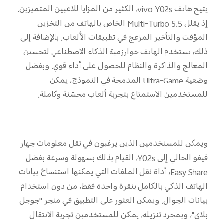
يتيح هاتف vivo Y02s، الكثير من المزايا للاعبين المتميزين.
إذ يقلل Multi-Turbo 5.5 الخاص بالهاتف من التخزين
المؤقت والتأخير المزعج في تطبيقات الألعاب. بالإضافة إلى
ذلك، يستخدم الهاتف خوارزمية الذكاء الاصطناعي لتحسين
المعالج والذاكرة والنظام للحصول على أداء قوي. وبفضل
وضعية Ultra-Game المدمجة في النموذج، يمكن
للمستخدمين الاستمتاع بتجربة ألعاب محسّنة وكاملة.
ويمكن للمستخدمين الذين يرغبون في نقل معلومات جهاز
فيفو الحالي إلى Y02s، القيام بذلك بسهولة وسرعة بفضل
Easy Share، أداة نقل الملفات التي يمكنها استنساخ بيانات
الهاتف الذكي بالكامل بنقرة واحدة فقط، من دون استخدام
بيانات الجوال. ويمكن العثور على التطبيق في متجر "جوجل
بلاي"، وبمجرد تنزيله، يمكن للمستخدمين تجربة الانتقال