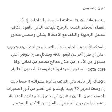
متين ومحسن
ويتميز هاتف Y02s بمتانته الخارجية والداخلية. إذ يأتي
الغطاء المحكم الشبيه بالزجاج للهاتف الذكي بالقوة الكافية
لتحمل الرطوبة والتلف مع الاحتفاظ بشكل وملمس متطور.
واستكمالاً لقدرته الخارجية على التحمل، تم اختبار vivo Y02s
، مثل أي طراز آخر من فيفو، بدقة وبشكلٍ صارم لتوفير أعلى
مستوى من الأداء، من خلال معالج مصمم من ثماني نواة
octa-core ، لتحقيق السرعة والقوة وسعة التخزين العالية.
بالإضافة إلى ذلك، يأتي الهاتف بذاكرة عشوائية 3 جيجا بايت
رام وسعة تخزين 32 جيجا بايت، والتي تُعتبر من أبرز المميزات
للمستخدمين، الذين يرغبون في تحميل تطبيقاتهم المفضلة
وتشغيلها من دون الحاجة إلى القلق من التأخير المستمر.