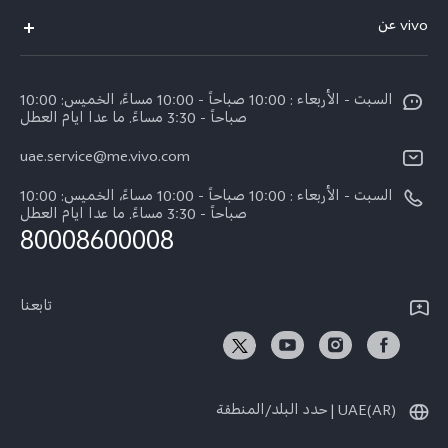
الاسئلة الشائعة
vivo عن
X200 FE (New)
مركز الخدمة
معلومات عن الشركة
V60
Funtouch OS
السبت - الأربعاء : 10:00 صباحاً - 10:00 مساءً، الخميس: 10:00
الأخبار
V60 Lite 5G
صباحاً - 3:30 مساءً. ما عدا ايام العطل
مصادقة IMEI
الإشعارات القانونية
uae.service@me.vivo.com
Y39 5G
اسعار قطع الغيار
نبذة عنا
السبت - الأربعاء : 10:00 صباحاً - 10:00 مساءً، الخميس: 10:00
Y04
تحديثات النظام
صباحاً - 3:30 مساءً. ما عدا ايام العطل
مركز الخصوصية لدى vivo
80008600008
كل الموديلات
تعلیمات الضمان
الاستدامة
بيان الخصوصية بشأن خدمة العملاء
تابعنا
الأخبار
تنزيل جداول LUT لاستعادة السجل
UAE(AR) | حدد البلد/المنطقة