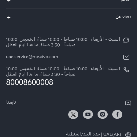
الدعم
X300 (New)
الاسئلة الشائعة
vivo عن
X200 FE (New)
مركز الخدمة
معلومات عن الشركة
V60
Funtouch OS
السبت - الأربعاء : 10:00 صباحاً - 10:00 مساءً، الخميس: 10:00
الأخبار
V60 Lite 5G
صباحاً - 3:30 مساءً. ما عدا ايام العطل
مصادقة IMEI
الإشعارات القانونية
uae.service@me.vivo.com
Y39 5G
اسعار قطع الغيار
نبذة عنا
السبت - الأربعاء : 10:00 صباحاً - 10:00 مساءً، الخميس: 10:00
Y04
تحديثات النظام
صباحاً - 3:30 مساءً. ما عدا ايام العطل
مركز الخصوصية لدى vivo
80008600008
كل الموديلات
تعلیمات الضمان
الاستدامة
بيان الخصوصية بشأن خدمة العملاء
تابعنا
الأخبار
تنزيل جداول LUT لاستعادة السجل
UAE(AR) | حدد البلد/المنطقة