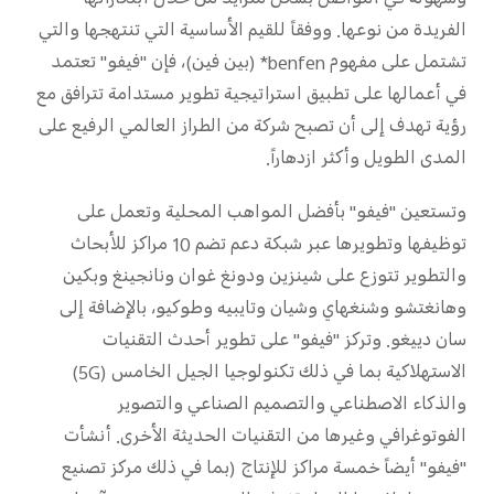
وسهولة في التواصل بشكل متزايد من خلال ابتكاراتها
الفريدة من نوعها. ووفقاً للقيم الأساسية التي تنتهجها والتي
تشتمل على مفهوم benfen* (بين فين)، فإن "فيفو" تعتمد
في أعمالها على تطبيق استراتيجية تطوير مستدامة تترافق مع
رؤية تهدف إلى أن تصبح شركة من الطراز العالمي الرفيع على
المدى الطويل وأكثر ازدهاراً.
وتستعين "فيفو" بأفضل المواهب المحلية وتعمل على
توظيفها وتطويرها عبر شبكة دعم تضم 10 مراكز للأبحاث
والتطوير تتوزع على شينزين ودونغ غوان ونانجينغ وبكين
وهانغتشو وشنغهاي وشيان وتايبيه وطوكيو، بالإضافة إلى
سان دييغو. وتركز "فيفو" على تطوير أحدث التقنيات
الاستهلاكية بما في ذلك تكنولوجيا الجيل الخامس (5G)
والذكاء الاصطناعي والتصميم الصناعي والتصوير
الفوتوغرافي وغيرها من التقنيات الحديثة الأخرى. أنشأت
"فيفو" أيضاً خمسة مراكز للإنتاج (بما في ذلك مركز تصنيع