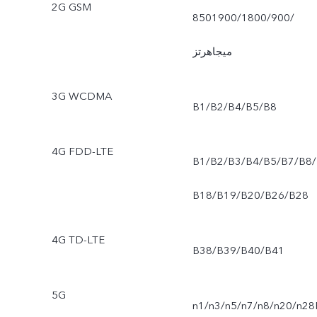
2G GSM
850‏/900‏/1800‏/1900
ميجاهرتز
3G WCDMA
B1/B2/B4/B5/B8
4G FDD-LTE
B1/B2/B3/B4/B5/B7/B8/
B18/B19/B20/B26/B28
4G TD-LTE
B38/B39/B40/B41
5G
n1/n3/n5/n7/n8/n20/n28