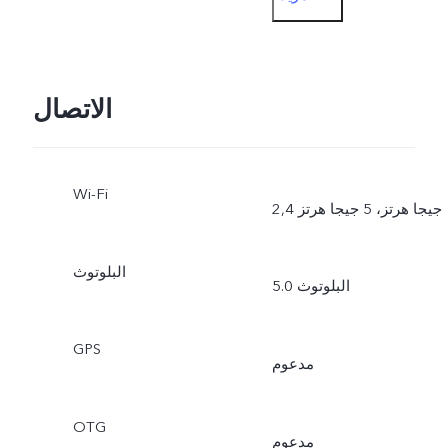
الفيديو، ‎50 MP، بانوراما،
المستندات، الحركة البطيئة،
التصوير الزمني، التصوير
الاتصال
الاحترافي، العرض المزدوج،
Wi-Fi
الصورة الحية
2,4 جيجا هرتز، 5 جيجا هرتز
البلوتوث
البلوتوث 5.0
GPS
مدعوم
OTG
مدعوم