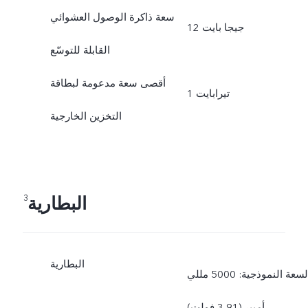
سعة ذاكرة الوصول العشوائي
12 جيجا بايت
القابلة للتوسّع
أقصى سعة مدعومة لبطاقة
1 تيرابايت
التخزين الخارجية
البطارية
3
البطارية
السعة النموذجية: 5000 مللي
أمبير (3,91 فولت)