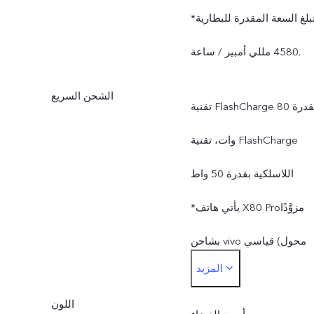
*تبلغ السعة المقدرة للبطارية
4580 مللي أمبير / ساعة.
الشحن السريع
تقنية FlashCharge بقدرة 80
وات، تقنية FlashCharge
اللاسلكية بقدرة 50 واط
*يأتي هاتف ‎X80 Pro‏ مزوَّدًا
بشاحن vivo قياسي (محول
المزيد
طاقة بتقنية FlashCharge 20
اللون
فولت/4 أمبير) ويدعم حتى 80