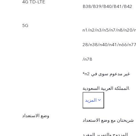
4G TD-LTE
B38/B39/B40/B41/B42
5G
n1/n2/n3/n5/n7/n8/n20/
28/n38/n40/n41/n66/n7
/n78
*n2 غير مدعوم سوى في
المملكة العربية السعودية.
المزيد
*تخضع وظيفة الشبكة الحية
وضع الاستعداد
للتوافر على شبكة شركة
شريحتان مع وضع الاستعداد
لجوال ودعم البنية التحتية لها
المزدوج والتمرير المفرد