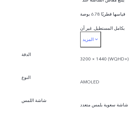
قياسها قطريًا 6.78 بوصة
بكامل المستطيل. غير أن
المزيد
منطقة العرض الفعلية تكون
الدقة
أصغر بقليل.
3200 × 1440 (‎WQHD+‏)
النوع
AMOLED
شاشة اللمس
شاشة سعوية بلمس متعدد