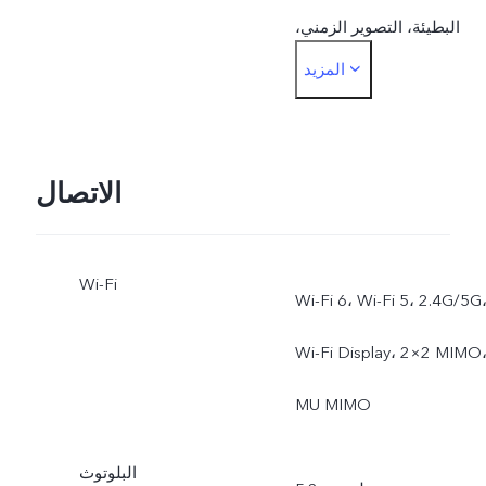
البطيئة، التصوير الزمني،
المزيد
ملصقات AR، الأفلام الصغيرة،
سوبر مون، مستندات عالية
الدقة، وضع أسترو، وضع
الاتصال
الرياضة الاحترافي، التعرض
Wi-Fi
المطول، التعرض المزدوج،
Wi-Fi 6، Wi-Fi 5، 2.4G/5G
عرض مزدوج للفيديو، الصور
Wi-Fi Display، 2×2 MIMO
الجماعية بتقنية الذكاء
MU MIMO
الاصطناعي
البلوتوث