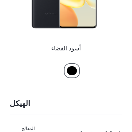
UAE(AR) | حدد البلد/المنطقة
أسود الفضاء
الهيكل
المعالج