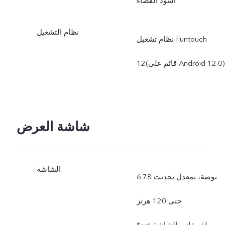
أسود الفضاء
وات. تدعم تقنية
نظام التشغيل
نظام تشغيل ‎Funtouch
FlashCharge اللاسلكية
12‏(قائم على ‎Android 12.0‏)
الشحن حتى 50 وات. يتم
تعديل قدرة الشحن الفعلية
بصورة ديناميكية بحسب تغير
شاشة العرض
الوضع وبحسب الاستخدام
الفعلي.
الشاشة
6.78 بوصة، بمعدل تحديث
حتى 120 هرتز
*يبلغ مقاس الشاشة عند