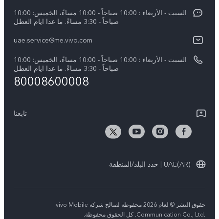
V60
Funtouch OS
السبت - الأربعاء : 10:00 صباحاً - 10:00 مساءً، الخميس: 10:00
الأخبار
V60 Lite 5G
صباحاً - 3:30 مساءً. ما عدا ايام العطل
مصادقة IMEI
الإشعارات القانونية
uae.service@me.vivo.com
Y39 5G
اسعار قطع الغيار
نبذة عنا
السبت - الأربعاء : 10:00 صباحاً - 10:00 مساءً، الخميس: 10:00
Y04
تحديثات النظام
صباحاً - 3:30 مساءً. ما عدا ايام العطل
مركز الخصوصية لدى vivo
80008600008
كل الموديلات
تعلیمات الضمان
الاستدامة
بيان الخصوصية بشأن خدمة العملاء
تابعنا
الأخبار
تنزيل جداول LUT لاستعادة السجل
UAE(AR) | حدد البلد/المنطقة
حقوق النشر © لعام 2026 محفوظة لصالح شركة vivo Mobile
Communication Co., Ltd.‎. كل الحقوق محفوظة.