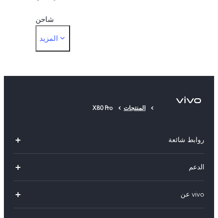
شاحن
المزيد
أداة إخراج البطاقات
حافظة الهاتف
غشاء حماية (مثبت)
المنتجات
X80 Pro
بطاقة الضمان
روابط شائعة
X300 Pro (New)
الدعم
X300 (New)
الاسئلة الشائعة
vivo عن
X200 FE (New)
مركز الخدمة
معلومات عن الشركة