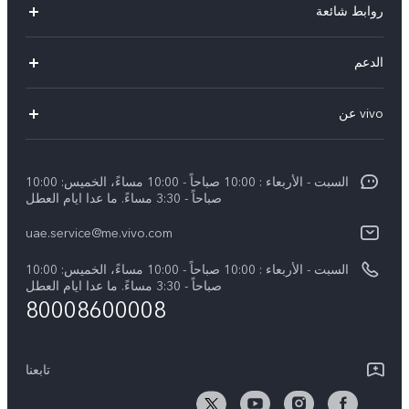
روابط شائعة
X300 Pro (New)
الدعم
X300 (New)
الاسئلة الشائعة
vivo عن
X200 FE (New)
مركز الخدمة
معلومات عن الشركة
V60
Funtouch OS
السبت - الأربعاء : 10:00 صباحاً - 10:00 مساءً، الخميس: 10:00
الأخبار
V60 Lite 5G
صباحاً - 3:30 مساءً. ما عدا ايام العطل
مصادقة IMEI
الإشعارات القانونية
uae.service@me.vivo.com
Y39 5G
اسعار قطع الغيار
نبذة عنا
السبت - الأربعاء : 10:00 صباحاً - 10:00 مساءً، الخميس: 10:00
Y04
تحديثات النظام
صباحاً - 3:30 مساءً. ما عدا ايام العطل
مركز الخصوصية لدى vivo
80008600008
كل الموديلات
تعلیمات الضمان
الاستدامة
بيان الخصوصية بشأن خدمة العملاء
تابعنا
الأخبار
تنزيل جداول LUT لاستعادة السجل