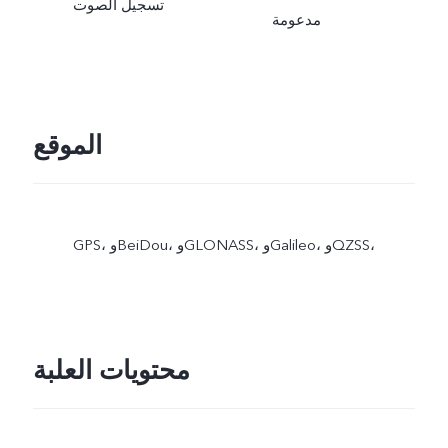
تسجيل الصوت
مدعومة
الموقع
GPS، وBeiDou، وGLONASS، وGalileo، وQZSS،
محتويات العلبة