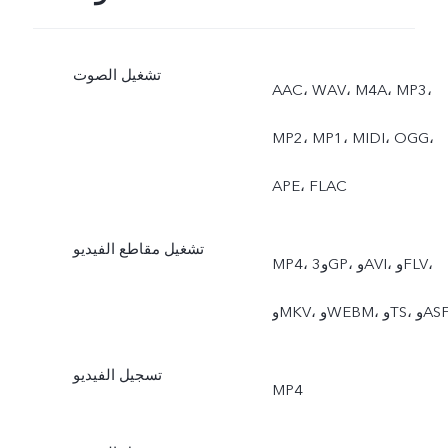
تشغيل الصوت
AAC، WAV، M4A، MP3،
MP2، MP1، MIDI، OGG،
APE، FLAC
تشغيل مقاطع الفيديو
MP4، و3GP، وAVI، وFLV،
MK، وWEBM، وTS، وASF
تسجيل الفيديو
MP4