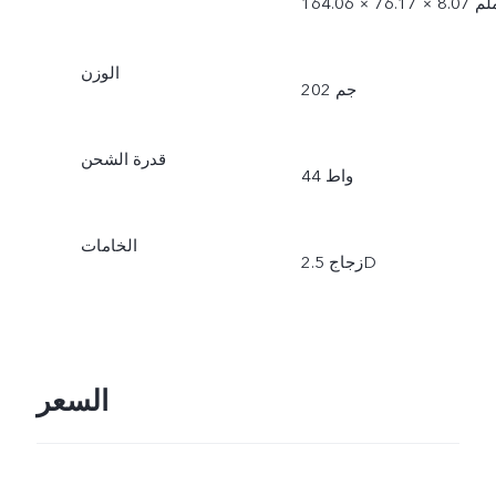
1 × 76.17 × 8.07 ملم
الوزن
202 جم
قدرة الشحن
44 واط
الخامات
زجاج 2.5D
السعر