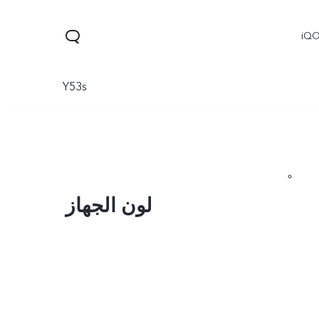
iQ
Y53s
لون الجهاز
V60 Lite 5G
X300
X300 
جديد
جديد