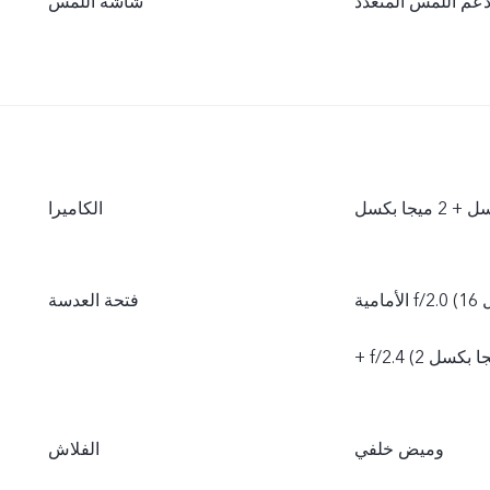
عم اللمس المتعدد
شاشة اللمس
الكاميرا
الأمامية f/2.0 (16 ميجا بكسل)، الخلفية f/1.79 (64 ميجا بكسل) + f/2.4 (2 ميجا بكسل)
فتحة العدسة
وميض خلفي
الفلاش