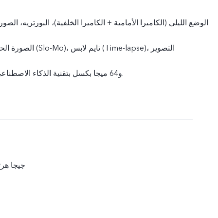
الوضع الليلي (الكاميرا الأمامية + الكاميرا الخلفية)، البورتريه، الصور، 
الصورة الحية، التصوير البط
الاحترافي،DOC، و64 ميجا بكسل بتقنية الذكاء الاصطناعي.
2.4 جيجا هرتز/ 5 جي