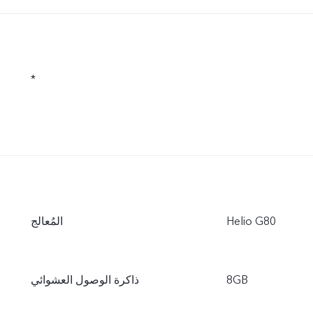
*
‏Helio G80
المُعالج
8GB
ذاكرة الوصول العشوائي