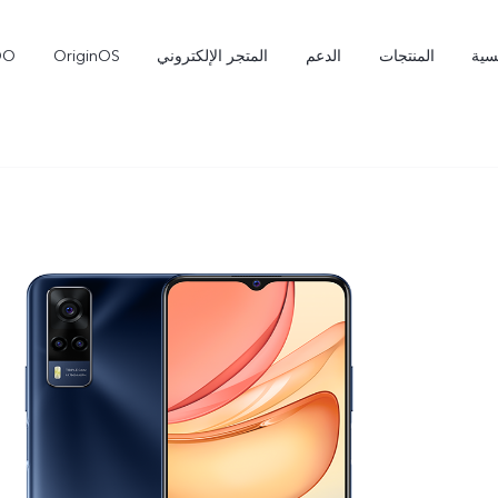
سية
المنتجات
الدعم
المتجر الإلكتروني
OriginOS
OO
Pro
V70 FE
V70
جديد