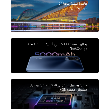
كاميرا خلفية بدقة 64
ميجا بكسل*
بطارية سعة 5000 مللي أمبير/ ساعة +33W
FlashCharge
ذاكرة وصول عشوائي 8GB + ذاكرة وصول
عشوائي ممتدة 4GB