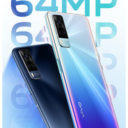
UAE(AR) | حدد البلد/المنطقة